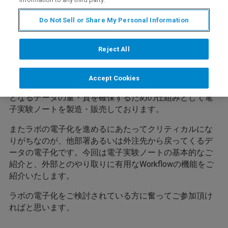
Do Not Sell or Share My Personal Information
近年コンピュータの進化により、ビッグデータ解析、AI
などの技術の実用化が進んでおります。これに伴い材料
Reject All
開発の世界でもマテリアルズ・インフォマティクスの技
術開発に関心が集まっております。
Accept Cookies
ブルカーではマテリアルズ・インフォマティクスの基本
となるデータの量・質を確保するための仕組みとして電
子実験ノートを製造・販売しております。
またラボの電子化を進めるにあたってクリティカルにな
りがちなのが、他部署あるいは外注先から戻ってくるデ
ータの電子化です。今回は電子実験ノートの基本的なご
紹介と、外部とのやり取りに有用なWorkflowの機能をご
紹介いたします。
ラボの電子化をご検討されている方に奮ってご参加頂け
ればと思います。