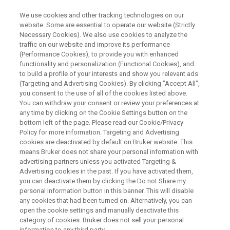
We use cookies and other tracking technologies on our
website. Some are essential to operate our website (Strictly
Necessary Cookies). We also use cookies to analyze the
traffic on our website and improve its performance
WEBINAR
(Performance Cookies), to provide you with enhanced
ラボの電子化：試験依頼の電子
functionality and personalization (Functional Cookies), and
化、効率化
to build a profile of your interests and show you relevant ads
(Targeting and Advertising Cookies). By clicking "Accept All",
you consent to the use of all of the cookies listed above.
You can withdraw your consent or review your preferences at
any time by clicking on the Cookie Settings button on the
今すぐ登録する
bottom left of the page. Please read our Cookie/Privacy
Policy for more information. Targeting and Advertising
cookies are deactivated by default on Bruker website. This
means Bruker does not share your personal information with
advertising partners unless you activated Targeting &
Advertising cookies in the past. If you have activated them,
you can deactivate them by clicking the Do not Share my
personal Information button in this banner. This will disable
any cookies that had been turned on. Alternatively, you can
open the cookie settings and manually deactivate this
category of cookies. Bruker does not sell your personal
内容
information to any third party.