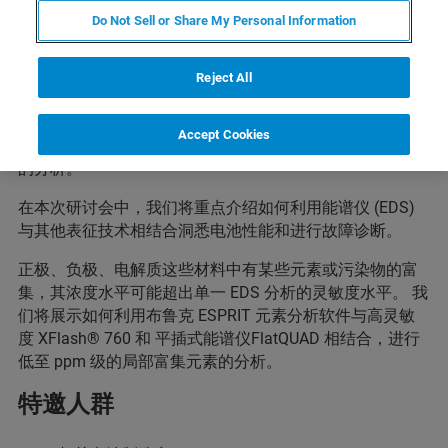
Do Not Sell or Share My Personal Information
改进电池化学成分和制造工艺对于实现清洁能源经济至关
重要。实际上，能量密度、充放电效率和电池寿命与电池
Reject All
内部的电化学反应以及制造或循环过程中形成的结构特征
有关。一般来说，所有这些参数的优化都是一个多尺度、
Accept Cookies
多模式的挑战，包括对正极、负极、电解质及其各自界面
的分析。
在本次研讨会中，我们将重点介绍如何利用能谱仪 (EDS)
与其他表征技术相结合洞悉电池性能和进行故障诊断。
正极、负极、电解质这些材料中有某些元素或污染物的富
集，其浓度水平可能超出单一 EDS 分析的灵敏度水平。 我
们将展示如何利用布鲁克 ESPRIT 元素分析软件与高灵敏
度 XFlash® 760 和 平插式能谱仪FlatQUAD 相结合，进行
低至 ppm 级的局部富集元素的分析。
特邀人群