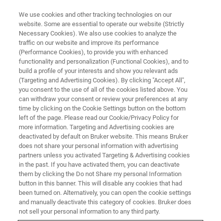
We use cookies and other tracking technologies on our
website. Some are essential to operate our website (Strictly
Necessary Cookies). We also use cookies to analyze the
traffic on our website and improve its performance
BRUKER NANO ANALYTICS PRESENT:
(Performance Cookies), to provide you with enhanced
EDS元素面分布在电池材料和工
functionality and personalization (Functional Cookies), and to
艺优化方面的应用
build a profile of your interests and show you relevant ads
(Targeting and Advertising Cookies). By clicking "Accept All",
you consent to the use of all of the cookies listed above. You
can withdraw your consent or review your preferences at any
网络研讨会，约41分钟
time by clicking on the Cookie Settings button on the bottom
left of the page. Please read our Cookie/Privacy Policy for
more information. Targeting and Advertising cookies are
deactivated by default on Bruker website. This means Bruker
does not share your personal information with advertising
partners unless you activated Targeting & Advertising cookies
in the past. If you have activated them, you can deactivate
them by clicking the Do not Share my personal Information
button in this banner. This will disable any cookies that had
been turned on. Alternatively, you can open the cookie settings
and manually deactivate this category of cookies. Bruker does
活动简介
not sell your personal information to any third party.