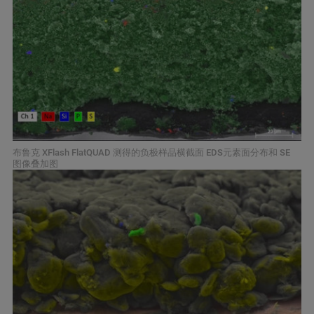
布鲁克 XFlash FlatQUAD 测得的负极样品横截面 EDS元素面分布和 SE
图像叠加图