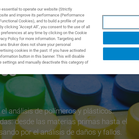
ssential to operate our website (Strictly
ebsite and improve its performance (Performance
unctional Cookies), and to build a profile of your
S Y SOLUCIONES
APLICACIONES
SERVICIOS
NOT
 clicking "Accept All", you consent to the use of all
 preferences at any time by clicking on the Cookie
vacy Policy for more information. Targeting and
eans Bruker does not share your personal
rtising cookies in the past. If you have activated
ormation button in this banner. This will disable
e settings and manually deactivate this category of
ics
el análisis de polímeros y plásticos.
as: desde las materias primas hasta el
ando por el análisis de daños y fallos.