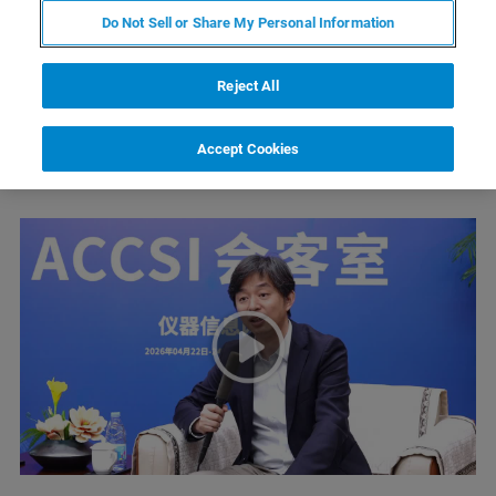
料表征场景，不仅打响了布鲁克磁共振进军产
Do Not Sell or Share My Personal Information
业端的关键一枪，也实现了布鲁克磁共振入华
30余年来首次与产业用户共建联合实验室的重
Reject All
要突破。
Accept Cookies