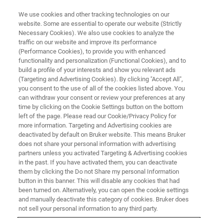
We use cookies and other tracking technologies on our
website. Some are essential to operate our website (Strictly
Necessary Cookies). We also use cookies to analyze the
traffic on our website and improve its performance
(Performance Cookies), to provide you with enhanced
functionality and personalization (Functional Cookies), and to
build a profile of your interests and show you relevant ads
新闻 - 2026
(Targeting and Advertising Cookies). By clicking "Accept All",
聆听中国声音，服务中国科研——
you consent to the use of all of the cookies listed above. You
can withdraw your consent or review your preferences at any
访布鲁克磁共振中国区总经理陈
time by clicking on the Cookie Settings button on the bottom
欣
left of the page. Please read our Cookie/Privacy Policy for
more information. Targeting and Advertising cookies are
deactivated by default on Bruker website. This means Bruker
does not share your personal information with advertising
当低碳发展、能源安全与新能源转型成为时代
partners unless you activated Targeting & Advertising cookies
in the past. If you have activated them, you can deactivate
命题，高端科学仪器也正在从实验室走向产业
them by clicking the Do not Share my personal Information
一线。近日，布鲁克磁共振中国区总经理陈欣
button in this banner. This will disable any cookies that had
been turned on. Alternatively, you can open the cookie settings
在接受仪器信息网采访时透露，布鲁克与低碳
and manually deactivate this category of cookies. Bruker does
not sell your personal information to any third party.
研究院携手，将高场核磁技术引入煤制烯烃材