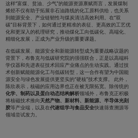
这样“富煤、贫油、少气”的能源资源禀赋而言，发展煤制
烯烃不仅有助于拓展非石油路线的化工原料供给，也关系
到能源安全、产业链韧性与煤炭清洁高效利用。在“双
碳”目标背景下，如何通过更精准的表征、更高效的工艺优
化和更深入的机理研究，推动煤化工向低碳化、高端化、
精细化发展，正成为产业升级的重要课题。
在低碳发展、能源安全和新能源转型成为重要战略议题的
背景下，布鲁克与低碳研究院的强强联合，正是以高端科
学仪器和先进表征技术回应产业痛点的生动实践。通过技
术创新赋能能源化工与低碳转型，这一合作有望为中国能
源安全与绿色发展提供更坚实的“硬核”技术支撑。 此外，
陈欣表示，核磁的应用边界也正在被无限拓宽。除传统的
化学、制药以及蛋白动态结构解析
领域外，布鲁克正积极
将核磁技术推向
天然产物、新材料、新能源、半导体光刻
胶
等产业端，以及在
代谢组学与食品安全
快速筛查溯源等
领域尝试发力。