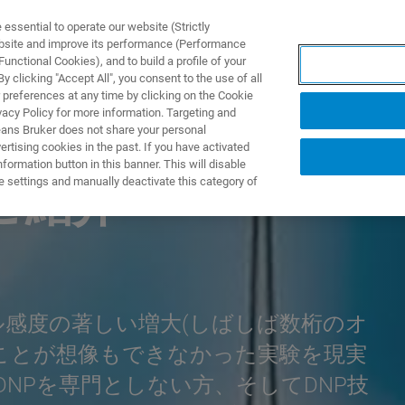
ssential to operate our website (Strictly
ebsite and improve its performance (Performance
unctional Cookies), and to build a profile of your
S Y SOLUCIONES
APLICACIONES
SERVICIOS
NOT
 clicking "Accept All", you consent to the use of all
 preferences at any time by clicking on the Cookie
vacy Policy for more information. Targeting and
eans Bruker does not share your personal
rtising cookies in the past. If you have activated
ormation button in this banner. This will disable
e settings and manually deactivate this category of
のご紹介
グナル感度の著しい増大(しばしば数桁のオ
ことが想像もできなかった実験を現実
、DNPを専門としない方、そしてDNP技