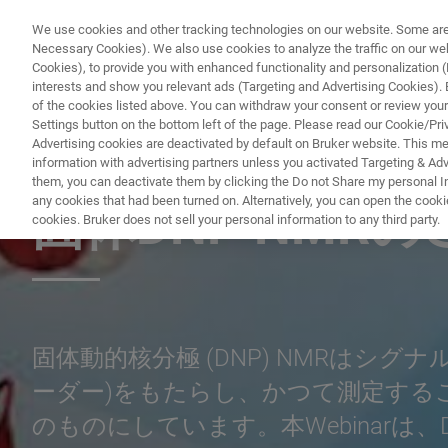
We use cookies and other tracking technologies on our website. Some are e
Necessary Cookies). We also use cookies to analyze the traffic on our w
Cookies), to provide you with enhanced functionality and personalization (F
PRODUCTO
interests and show you relevant ads (Targeting and Advertising Cookies). By
of the cookies listed above. You can withdraw your consent or review your
Settings button on the bottom left of the page. Please read our Cookie/Pri
Advertising cookies are deactivated by default on Bruker website. This m
information with advertising partners unless you activated Targeting & Adve
NUCLEAR MAGNETIC RESONANCE (NMR) WEBINAR
them, you can deactivate them by clicking the Do not Share my personal Inf
any cookies that had been turned on. Alternatively, you can open the cooki
固体DNP NMR
cookies. Bruker does not sell your personal information to any third party.
固体動的核分極 (DNP) NMRはシ
ーダー)をもたらし、かつて測定する
のものにしています。本Webinarは