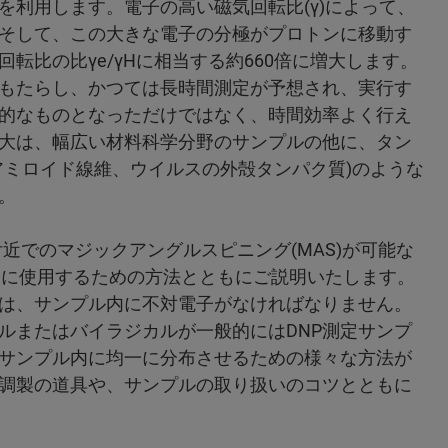
を利用します。電子の高い磁気回転比(γ)によって、
そして、この大きな電子の分極がプロトンに移動す
転比の比γe/γHに相当する約660倍に増大します。
もたらし、かつては長時間測定が予想され、実行す
的なものとなっただけではなく、時間効率よく行え
増大は、幅広い材料科学分野のサンプルの他に、タン
アミロイド線維、ウイルスの外殻タンパク質)のような
。
近でのマジックアングルスピニング(MAS)が可能な
切に使用するための方法とともにご説明いたします。
は、サンプル内に不対電子がなければなりません。
ルまたはバイラジカルが一般的にはDNP測定サンプ
サンプル内に均一に分布させるための様々な方法が
調製の道具や、サンプルの取り扱いのコツとともに