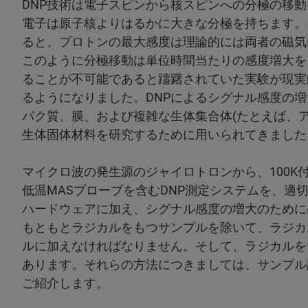
DNP技術は電子スピンから核スピンへの分極の移動
電子は原子核よりはるかに大きな分極を持ちます。
ると、プロトンの最大感度は理論的には両者の磁気回
このように分極移動は単位時間当たりの感度増大を
ることが不可能であると躊躇されていた実験が現実
るようになりました。DNPによるシグナル感度の
パク質、膜、および複雑な生体集合体(たとえば、
生体固体材料を研究するために用いられてきました
マイクロ波の発生源のジャイロトロンから、100K付
低温MASプローブを含むDNP測定システムを、適
ハードウェアに加え、シグナル感度の増大のために
もともとラジカルをもつサンプルを除いて、ラジカ
ルに加えなければなりません。そして、ラジカルを
あります。それらの方法につきましては、サンプル
ご紹介します。