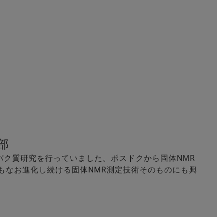
ン部
パク質研究を行っていました。ポスドクから固体NMR
もなお進化し続ける固体NMR測定技術そのものにも興