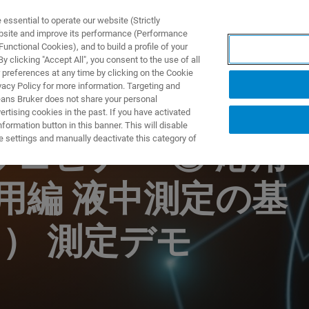
ssential to operate our website (Strictly
ebsite and improve its performance (Performance
unctional Cookies), and to build a profile of your
S Y SOLUCIONES
APLICACIONES
SERVICIOS
NOT
 clicking "Accept All", you consent to the use of all
 preferences at any time by clicking on the Cookie
vacy Policy for more information. Targeting and
eans Bruker does not share your personal
rtising cookies in the past. If you have activated
ormation button in this banner. This will disable
e settings and manually deactivate this category of
ウェビナー ③ 応用
応用編 液中測定の基
） 測定デモ