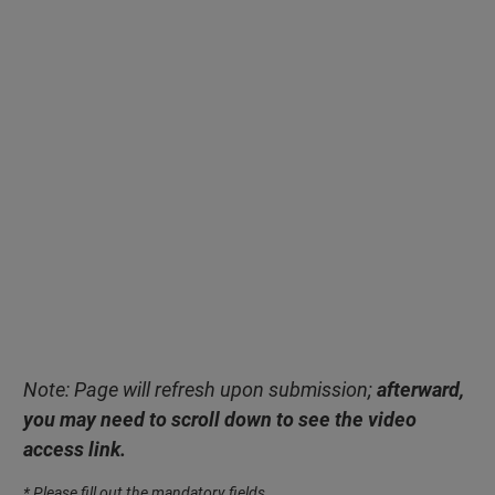
Note: Page will refresh upon submission;
afterward,
you may need to scroll down to see the video
access link.
* Please fill out the mandatory fields.