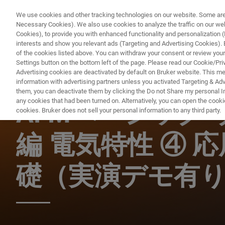
We use cookies and other tracking technologies on our website. Some are e
Necessary Cookies). We also use cookies to analyze the traffic on our w
Cookies), to provide you with enhanced functionality and personalization (F
PRODUCTO
interests and show you relevant ads (Targeting and Advertising Cookies). By
of the cookies listed above. You can withdraw your consent or review your
Settings button on the bottom left of the page. Please read our Cookie/Pri
Advertising cookies are deactivated by default on Bruker website. This m
information with advertising partners unless you activated Targeting & Adve
AFM ウェビナー
them, you can deactivate them by clicking the Do not Share my personal Inf
any cookies that had been turned on. Alternatively, you can open the cooki
AFMベーシック 
cookies. Bruker does not sell your personal information to any third party.
編 電気特性 ④ 
礎（実演デモ有り