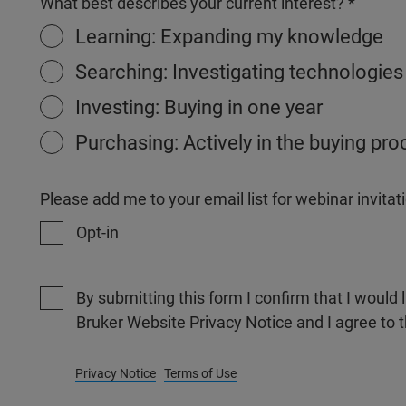
What best describes your current interest?
Learning: Expanding my knowledge
Searching: Investigating technologies
Investing: Buying in one year
Purchasing: Actively in the buying pr
Please add me to your email list for webinar invit
Opt-in
By submitting this form I confirm that I would 
Bruker Website Privacy Notice and I agree to 
Privacy Notice
Terms of Use