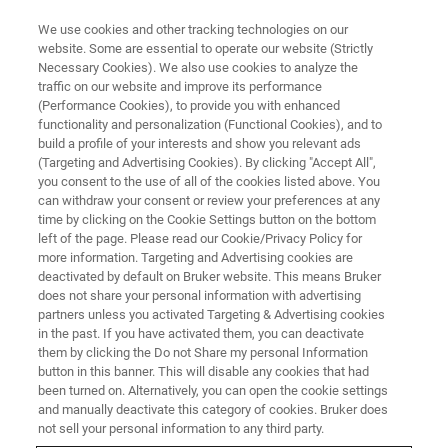
We use cookies and other tracking technologies on our
website. Some are essential to operate our website (Strictly
Necessary Cookies). We also use cookies to analyze the
traffic on our website and improve its performance
卓上CMP評価機オンラインセミナー
(Performance Cookies), to provide you with enhanced
卓上CMP評価機“TriboLab
functionality and personalization (Functional Cookies), and to
CMP”と研究例のご紹介
build a profile of your interests and show you relevant ads
(Targeting and Advertising Cookies). By clicking "Accept All",
you consent to the use of all of the cookies listed above. You
can withdraw your consent or review your preferences at any
TriboLabCMPの概要の紹介と、本機を用いら
time by clicking on the Cookie Settings button on the bottom
left of the page. Please read our Cookie/Privacy Policy for
れた研究事例を紹介します
more information. Targeting and Advertising cookies are
deactivated by default on Bruker website. This means Bruker
does not share your personal information with advertising
partners unless you activated Targeting & Advertising cookies
in the past. If you have activated them, you can deactivate
them by clicking the Do not Share my personal Information
button in this banner. This will disable any cookies that had
been turned on. Alternatively, you can open the cookie settings
and manually deactivate this category of cookies. Bruker does
not sell your personal information to any third party.