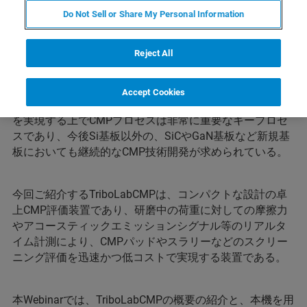
内容
Do Not Sell or Share My Personal Information
Reject All
半導体製造プロセスにおいて多層化は微細化を緩和する
Accept Cookies
技術として必要不可欠になってきた。そしてその多層化
を実現する上でCMPプロセスは非常に重要なキープロセ
スであり、今後Si基板以外の、SiCやGaN基板など新規基
板においても継続的なCMP技術開発が求められている。
今回ご紹介するTriboLabCMPは、コンパクトな設計の卓
上CMP評価装置であり、研磨中の荷重に対しての摩擦力
やアコースティックエミッションシグナル等のリアルタ
イム計測により、CMPパッドやスラリーなどのスクリー
ニング評価を迅速かつ低コストで実現する装置である。
本Webinarでは、TriboLabCMPの概要の紹介と、本機を用