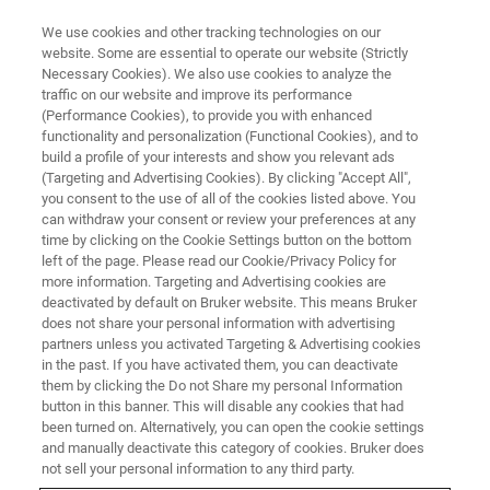
We use cookies and other tracking technologies on our
website. Some are essential to operate our website (Strictly
Necessary Cookies). We also use cookies to analyze the
traffic on our website and improve its performance
(Performance Cookies), to provide you with enhanced
functionality and personalization (Functional Cookies), and to
build a profile of your interests and show you relevant ads
Análisis de EDS de columna
(Targeting and Advertising Cookies). By clicking "Accept All",
atom
you consent to the use of all of the cookies listed above. You
can withdraw your consent or review your preferences at any
time by clicking on the Cookie Settings button on the bottom
left of the page. Please read our Cookie/Privacy Policy for
more information. Targeting and Advertising cookies are
deactivated by default on Bruker website. This means Bruker
Las propiedades de un semiconductor están
does not share your personal information with advertising
determinadas por su estructura a nivel atómico, por
partners unless you activated Targeting & Advertising cookies
ejemplo por defectos puntuales. Usando la asignación
in the past. If you have activated them, you can deactivate
EDS en la resolución más alta posible es posible localizar
them by clicking the Do not Share my personal Information
button in this banner. This will disable any cookies that had
y caracterizar tales defectos.
been turned on. Alternatively, you can open the cookie settings
and manually deactivate this category of cookies. Bruker does
Este ejemplo de aplicación examina los datos
not sell your personal information to any third party.
proporcionados y publicados amablemente por M. W. Chu