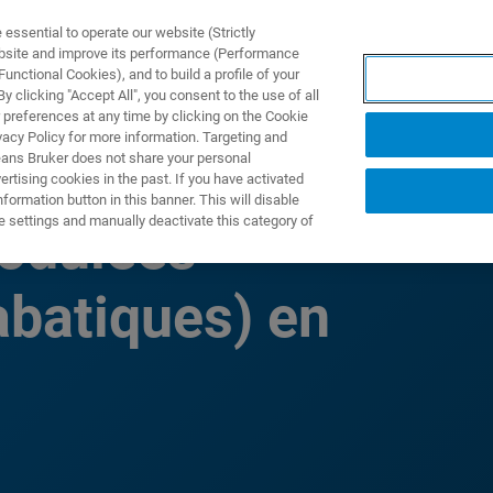
ssential to operate our website (Strictly
ebsite and improve its performance (Performance
unctional Cookies), and to build a profile of your
S Y SOLUCIONES
APLICACIONES
SERVICIOS
NOT
 clicking "Accept All", you consent to the use of all
 preferences at any time by clicking on the Cookie
vacy Policy for more information. Targeting and
eans Bruker does not share your personal
rtising cookies in the past. If you have activated
ormation button in this banner. This will disable
e settings and manually deactivate this category of
odulées
abatiques) en