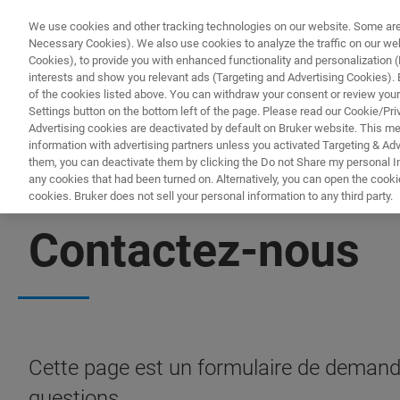
We use cookies and other tracking technologies on our website. Some are e
Necessary Cookies). We also use cookies to analyze the traffic on our w
Cookies), to provide you with enhanced functionality and personalization (F
interests and show you relevant ads (Targeting and Advertising Cookies). By
of the cookies listed above. You can withdraw your consent or review your
Settings button on the bottom left of the page. Please read our Cookie/Pri
Advertising cookies are deactivated by default on Bruker website. This m
information with advertising partners unless you activated Targeting & Adve
them, you can deactivate them by clicking the Do not Share my personal Inf
any cookies that had been turned on. Alternatively, you can open the cooki
cookies. Bruker does not sell your personal information to any third party.
MICROSCOPE À FORCE ATOMIQUE
Contactez-nous
Cette page est un formulaire de demande
questions.