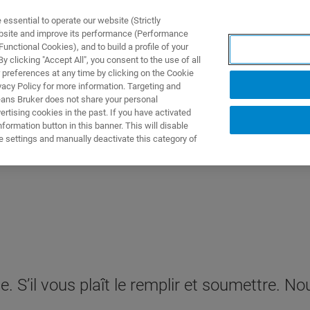
ssential to operate our website (Strictly
ebsite and improve its performance (Performance
unctional Cookies), and to build a profile of your
 clicking "Accept All", you consent to the use of all
 preferences at any time by clicking on the Cookie
vacy Policy for more information. Targeting and
eans Bruker does not share your personal
rtising cookies in the past. If you have activated
ormation button in this banner. This will disable
e settings and manually deactivate this category of
. S’il vous plaît le remplir et soumettre.