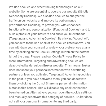
We use cookies and other tracking technologies on our
website. Some are essential to operate our website (Strictly
Necessary Cookies). We also use cookies to analyze the
traffic on our website and improve its performance
(Performance Cookies), to provide you with enhanced
functionality and personalization (Functional Cookies), and to
build a profile of your interests and show you relevant ads
Termini e condizioni
(Targeting and Advertising Cookies). By clicking "Accept All",
economiche
you consent to the use of all of the cookies listed above. You
can withdraw your consent or review your preferences at any
time by clicking on the Cookie Settings button on the bottom
left of the page. Please read our Cookie/Privacy Policy for
Termini e condizioni per i corsi di formazione in
more information. Targeting and Advertising cookies are
deactivated by default on Bruker website. This means Bruker
lingua italiana di Bruker Optics.
does not share your personal information with advertising
partners unless you activated Targeting & Advertising cookies
in the past. If you have activated them, you can deactivate
them by clicking the Do not Share my personal Information
button in this banner. This will disable any cookies that had
Iscrizione
been turned on. Alternatively, you can open the cookie settings
and manually deactivate this category of cookies. Bruker does
In seguito alla compilazione del modulo on-line, riceverete
not sell your personal information to any third party.