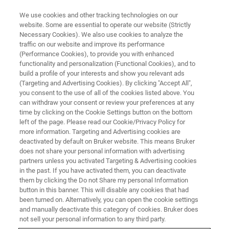
We use cookies and other tracking technologies on our
website. Some are essential to operate our website (Strictly
Necessary Cookies). We also use cookies to analyze the
traffic on our website and improve its performance
ナノメカニカル試験 ウェビナー
(Performance Cookies), to provide you with enhanced
ナノインデンテーションシステ
functionality and personalization (Functional Cookies), and to
ムを用いた薄膜微小部の機械的
build a profile of your interests and show you relevant ads
(Targeting and Advertising Cookies). By clicking "Accept All",
特性評価手法 ～半導体材料を
you consent to the use of all of the cookies listed above. You
can withdraw your consent or review your preferences at any
中心に～
time by clicking on the Cookie Settings button on the bottom
left of the page. Please read our Cookie/Privacy Policy for
more information. Targeting and Advertising cookies are
deactivated by default on Bruker website. This means Bruker
does not share your personal information with advertising
partners unless you activated Targeting & Advertising cookies
in the past. If you have activated them, you can deactivate
them by clicking the Do not Share my personal Information
button in this banner. This will disable any cookies that had
been turned on. Alternatively, you can open the cookie settings
and manually deactivate this category of cookies. Bruker does
not sell your personal information to any third party.