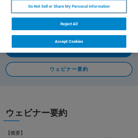
Do Not Sell or Share My Personal Information
薄膜やはんだなどの微小構造物の機械的特性評価におけ
る様々な課題を確認し、それらの課題の解決につながる
アプローチを紹介します。
Reject All
Accept Cookies
オンデマンドで視聴する
ウェビナー要約
ウェビナー要約
【概要】