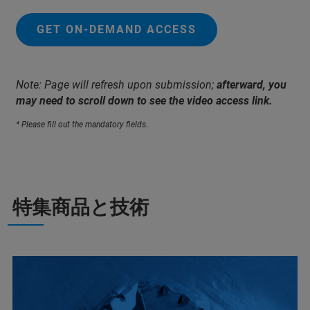
GET ON-DEMAND ACCESS
Note: Page will refresh upon submission;
afterward, you
may need to scroll down to see the video access link.
* Please fill out the mandatory fields.
特集商品と技術