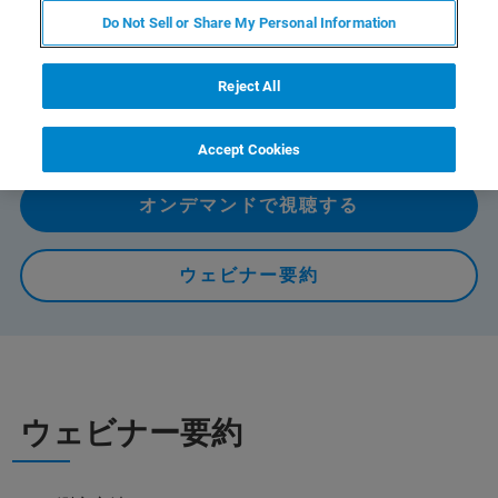
Do Not Sell or Share My Personal Information
AFM測定方法 - Tapping mode、 PeakForce Tapping mode
- それぞれに適した、表面形状および
表面粗さ測定用プローブの選択方法と種類について解説
Reject All
します。(約25分)
Accept Cookies
オンデマンドで視聴する
ウェビナー要約
ウェビナー要約