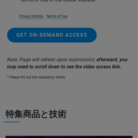
Privacy Notice
Terms of Use
GET ON-DEMAND ACCESS
Note: Page will refresh upon submission;
afterward, you
may need to scroll down to see the video access link.
* Please fill out the mandatory fields.
特集商品と技術