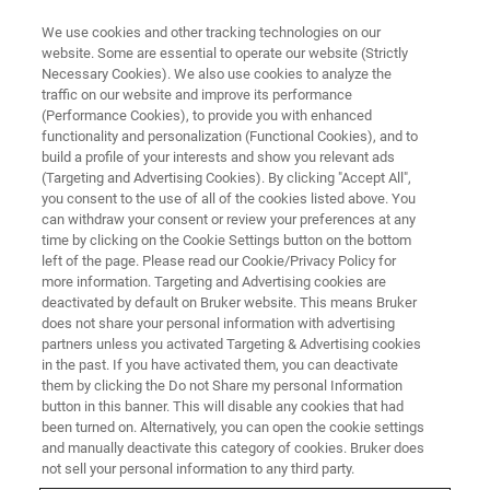
We use cookies and other tracking technologies on our
website. Some are essential to operate our website (Strictly
Necessary Cookies). We also use cookies to analyze the
traffic on our website and improve its performance
AFM ウェビナー
(Performance Cookies), to provide you with enhanced
AFMプローブの選び方＃1 表
functionality and personalization (Functional Cookies), and to
面形状および表面粗さ測定（気
build a profile of your interests and show you relevant ads
(Targeting and Advertising Cookies). By clicking "Accept All",
中） 『こんなに簡単！AFMプロ
you consent to the use of all of the cookies listed above. You
can withdraw your consent or review your preferences at any
ーブ選択の基礎』
time by clicking on the Cookie Settings button on the bottom
left of the page. Please read our Cookie/Privacy Policy for
more information. Targeting and Advertising cookies are
deactivated by default on Bruker website. This means Bruker
does not share your personal information with advertising
partners unless you activated Targeting & Advertising cookies
in the past. If you have activated them, you can deactivate
them by clicking the Do not Share my personal Information
button in this banner. This will disable any cookies that had
been turned on. Alternatively, you can open the cookie settings
and manually deactivate this category of cookies. Bruker does
not sell your personal information to any third party.