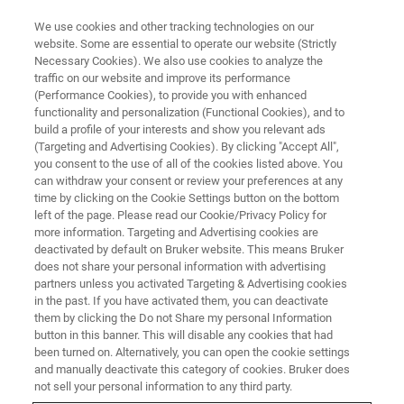
We use cookies and other tracking technologies on our
website. Some are essential to operate our website (Strictly
Necessary Cookies). We also use cookies to analyze the
traffic on our website and improve its performance
网络研讨会
(Performance Cookies), to provide you with enhanced
利用micro-CT研究植物的水分生
functionality and personalization (Functional Cookies), and to
理
build a profile of your interests and show you relevant ads
(Targeting and Advertising Cookies). By clicking "Accept All",
you consent to the use of all of the cookies listed above. You
can withdraw your consent or review your preferences at any
time by clicking on the Cookie Settings button on the bottom
联系我们
left of the page. Please read our Cookie/Privacy Policy for
more information. Targeting and Advertising cookies are
deactivated by default on Bruker website. This means Bruker
了解布鲁克临床前活体成像产品
does not share your personal information with advertising
partners unless you activated Targeting & Advertising cookies
线
in the past. If you have activated them, you can deactivate
them by clicking the Do not Share my personal Information
button in this banner. This will disable any cookies that had
been turned on. Alternatively, you can open the cookie settings
and manually deactivate this category of cookies. Bruker does
not sell your personal information to any third party.