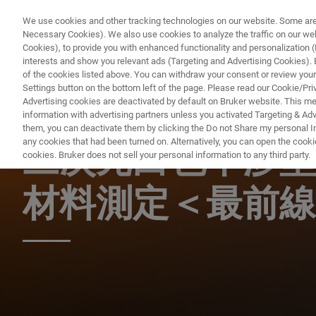
We use cookies and other tracking technologies on our website. Some are e
Necessary Cookies). We also use cookies to analyze the traffic on our w
Cookies), to provide you with enhanced functionality and personalization (F
interests and show you relevant ads (Targeting and Advertising Cookies). By
of the cookies listed above. You can withdraw your consent or review your
Settings button on the bottom left of the page. Please read our Cookie/Pri
Advertising cookies are deactivated by default on Bruker website. This m
information with advertising partners unless you activated Targeting & Adve
光学プロファイラー ウェビナー
them, you can deactivate them by clicking the Do not Share my personal Inf
any cookies that had been turned on. Alternatively, you can open the cooki
三次元白色干渉
cookies. Bruker does not sell your personal information to any third party.
材料測定＜最前