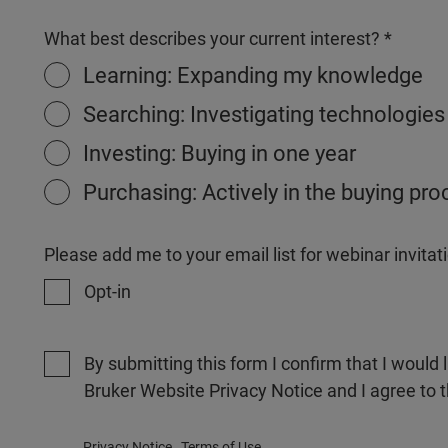
What best describes your current interest?
Learning: Expanding my knowledge
Searching: Investigating technologies
Investing: Buying in one year
Purchasing: Actively in the buying pr
Please add me to your email list for webinar invit
Opt-in
By submitting this form I confirm that I would 
Bruker Website Privacy Notice and I agree to 
Privacy Notice
Terms of Use