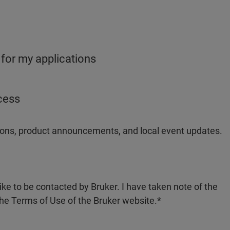
 for my applications
ocess
ations, product announcements, and local event updates.
like to be contacted by Bruker. I have taken note of the
the Terms of Use of the Bruker website.