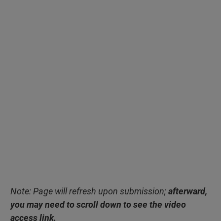
Note: Page will refresh upon submission;
afterward,
you may need to scroll down to see the video
access link.