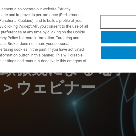
ssential to operate our website (Strictly
ebsite and improve its performance (Performance
unctional Cookies), and to build a profile of your
製品とソリューション
アプリケーション
サービス
 clicking "Accept All", you consent to the use of all
 preferences at any time by clicking on the Cookie
vacy Policy for more information. Targeting and
eans Bruker does not share your personal
rtising cookies in the past. If you have activated
ormation button in this banner. This will disable
e settings and manually deactivate this category of
型顕微鏡による電子
線＞ウェビナー