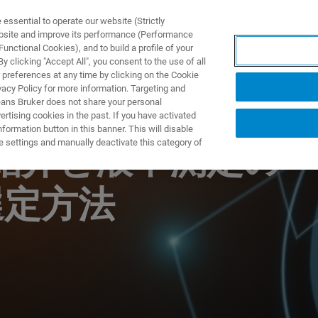
ssential to operate our website (Strictly
ebsite and improve its performance (Performance
unctional Cookies), and to build a profile of your
製品とソリューション
アプリケーション
サービス
 clicking "Accept All", you consent to the use of all
 preferences at any time by clicking on the Cookie
vacy Policy for more information. Targeting and
eans Bruker does not share your personal
rtising cookies in the past. If you have activated
ormation button in this banner. This will disable
e settings and manually deactivate this category of
の紹介と液中測定の
選定方法