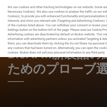
We use cookies and other tracking technologies on our website. Some are e
Necessary Cookies). We also use cookies to analyze the traffic on our w
Cookies), to provide you with enhanced functionality and personalization (F
interests and show you relevant ads (Targeting and Advertising Cookies). By
of the cookies listed above. You can withdraw your consent or review your
Settings button on the bottom left of the page. Please read our Cookie/Pri
Advertising cookies are deactivated by default on Bruker website. This m
information with advertising partners unless you activated Targeting & Adve
BIOAFM ウェビナー
them, you can deactivate them by clicking the Do not Share my personal Inf
any cookies that had been turned on. Alternatively, you can open the cooki
BioAFM新製品
cookies. Bruker does not sell your personal information to any third party.
ためのプローブ