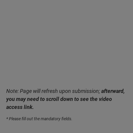
Note: Page will refresh upon submission;
afterward,
you may need to scroll down to see the video
access link.
* Please fill out the mandatory fields.