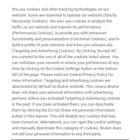
We use cookies and other tracking technologies on our
website. Some are essential to operate our website (Strictly
Necessary Cookies). We also use cookies to analyze the
traffic on our website and improve its performance
中国化学会第35届学术年会
(Performance Cookies), to provide you with enhanced
functionality and personalization (Functional Cookies), and to
build a profile of your interests and show you relevant ads
(Targeting and Advertising Cookies). By clicking "Accept All",
you consent to the use of all of the cookies listed above. You
联系我们
can withdraw your consent or review your preferences at any
time by clicking on the Cookie Settings button on the bottom
left of the page. Please read our Cookie/Privacy Policy for
more information. Targeting and Advertising cookies are
deactivated by default on Bruker website. This means Bruker
does not share your personal information with advertising
partners unless you activated Targeting & Advertising cookies
in the past. If you have activated them, you can deactivate
them by clicking the Do not Share my personal Information
button in this banner. This will disable any cookies that had
会议简介
been turned on. Alternatively, you can open the cookie settings
and manually deactivate this category of cookies. Bruker does
not sell your personal information to any third party.