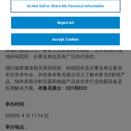
中国化学会第35届学术年会将于2026年4月11-14日在重庆
Do Not Sell or Share My Personal Information
市举办，4月10日报到。
近年来，中国化学会学术年会规模不断扩大，影响力不断
Reject All
提升，已经成为化学及相关领域门类最全、规模最大、层
次最高的综合性学术交流平台。本届年会已确定设置学术
Accept Cookies
分会72个及前沿、特色学术论坛若干，本届年会的参会规
模预计超过万人。参会人员来自高等院校、化学及相关领
域科研院所、企事业单位具有广泛的代表性。
我们诚挚邀请相关高等院校、科研院所及企事业单位参加
本次学术年会，并前来布鲁克展台深入了解布鲁克X射线产
品、纳米表面分析仪器和核磁产品在化学行业的新设备及
应用解决方案。
布鲁克展台：D21和D22
举办时间：
2026年 4 月 11-14 日
举办地点：