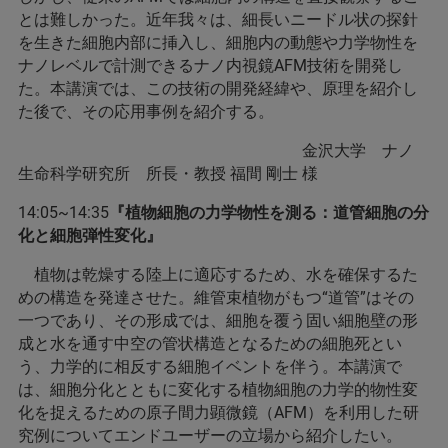
とは難しかった。近年我々は、細長いニードル状の探針
を生きた細胞内部に挿入し、細胞内の動態や力学物性を
ナノレベルで計測できるナノ内視鏡AFM技術を開発し
た。本講演では、この技術の開発経緯や、原理を紹介し
た後で、その応用事例を紹介する。
金沢大学 ナノ
生命科学研究所 所長・教授 福間 剛士 様
14:05~14:35
『植物細胞の力学物性を測る：道管細胞の分
化と細胞弾性変化』
植物は乾燥する陸上に適応するため、水を確保するた
めの構造を発達させた。維管束植物がもつ“道管”はその
一つであり、その形成では、細胞を覆う固い細胞壁の形
成と水を通す中空の管状構造となるための細胞死とい
う、力学的に相反する細胞イベントを伴う。本講演で
は、細胞分化とともに変化する植物細胞の力学的物性変
化を捉えるための原子間力顕微鏡（AFM）を利用した研
究例についてエンドユーザーの立場から紹介したい。