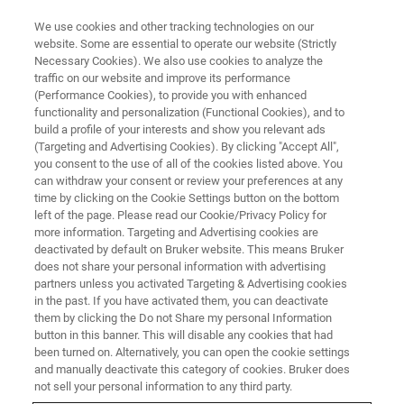
We use cookies and other tracking technologies on our
website. Some are essential to operate our website (Strictly
Necessary Cookies). We also use cookies to analyze the
traffic on our website and improve its performance
豪華講師陣に聞ける・相談できる！バイオAFMセミナー
(Performance Cookies), to provide you with enhanced
バイオAFMミーティング 2024
functionality and personalization (Functional Cookies), and to
【関西】
build a profile of your interests and show you relevant ads
(Targeting and Advertising Cookies). By clicking "Accept All",
you consent to the use of all of the cookies listed above. You
can withdraw your consent or review your preferences at any
time by clicking on the Cookie Settings button on the bottom
left of the page. Please read our Cookie/Privacy Policy for
2024年11月12日（火）
more information. Targeting and Advertising cookies are
deactivated by default on Bruker website. This means Bruker
アットビジネスセンターPREMIUM新大阪（正
does not share your personal information with advertising
面口駅前）911号室
partners unless you activated Targeting & Advertising cookies
in the past. If you have activated them, you can deactivate
them by clicking the Do not Share my personal Information
講演時間 13:30～17:30
button in this banner. This will disable any cookies that had
been turned on. Alternatively, you can open the cookie settings
座談会『
みんなで話そうバイオAFM
』
and manually deactivate this category of cookies. Bruker does
not sell your personal information to any third party.
16:20~17:20