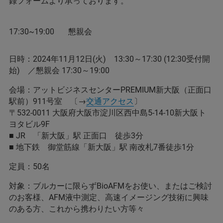
録フォームより承っております。
17:30~19:00 懇親会
日時：2024年11月12日(火) 13:30～17:30 (12:30受付開
始) ／懇親会 17:30～19:00
会場：アットビジネスセンターPREMIUM新大阪（正面口
駅前）911号室 〔→
交通アクセス
〕
〒532-0011 大阪府大阪市淀川区西中島5-14-10新大阪ト
ヨタビル9F
■ JR 「新大阪」駅 正面口 徒歩3分
■ 地下鉄 御堂筋線「新大阪」駅 南改札7番徒歩1分
定員：50名
対象：ブルカーに限らずBioAFMをお使い、またはご検討
のお客様、AFM液中測定、高速イメージング技術に興味
のある方、これから携わりたい方等々