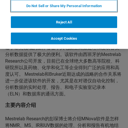
Do Not Sell or Share My Personal Information
综述
MestRoNova (Mnova)是一款可以对来自各种谱仪的
Reject All
NMR,LC/GC-MS, IR/UV等数据进行高效处理、分析、预
测、验证、发表、以及储存、检索和管理的软件系统。它
Accept Cookies
为广大的有机合成、天然产物、药物研发、以及代谢组学
谱学研究领域的工作者在个人电脑上高效处理和发表各类
分析数据提供了极大的便利。该软件由西班牙的Mestrelab
Research公司开发，目前已在全球绝大多数高等院校、科
研院所以及药物、化学和化工等企业得到广泛的应用和高
度认可。 Mestrelab和Bruker近期达成的战略的合作关系将
进一步促进该软件的开发，尤其是在对谱仪自动化控制，
分析数据的实时处理、报告、和电子实验室记录本
（ELN）和数据库的通讯方面。
主要内容介绍
Mestrelab Research的彭琛博士将介绍MNova软件是怎样
将NMR、MS、IR和UV数据的处理、分析和报告有机地结