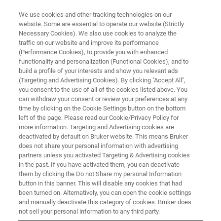
We use cookies and other tracking technologies on our
website. Some are essential to operate our website (Strictly
Necessary Cookies). We also use cookies to analyze the
traffic on our website and improve its performance
NUCLEAR MAGNETIC RESONANCE (NMR) WEBINAR
(Performance Cookies), to provide you with enhanced
Mnova：高效处理、分析NMR、
functionality and personalization (Functional Cookies), and to
MS和IR/UV的统一平台
build a profile of your interests and show you relevant ads
(Targeting and Advertising Cookies). By clicking "Accept All",
you consent to the use of all of the cookies listed above. You
can withdraw your consent or review your preferences at any
MNova平台如何将NMR、MS、IR和UV数据的
time by clicking on the Cookie Settings button on the bottom
left of the page. Please read our Cookie/Privacy Policy for
处理、分析和报告有机地结合。
more information. Targeting and Advertising cookies are
deactivated by default on Bruker website. This means Bruker
does not share your personal information with advertising
partners unless you activated Targeting & Advertising cookies
in the past. If you have activated them, you can deactivate
them by clicking the Do not Share my personal Information
button in this banner. This will disable any cookies that had
been turned on. Alternatively, you can open the cookie settings
and manually deactivate this category of cookies. Bruker does
not sell your personal information to any third party.