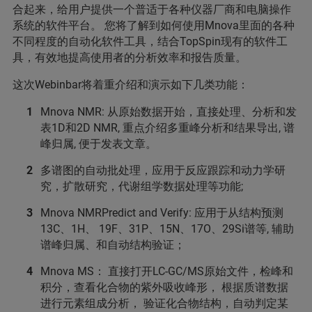
合起来，给用户提供一个普适于各种仪器厂商和电脑操作
系统的软件平台。 您将了解到如何使用Mnova里面的各种
不同程度的自动化软件工具，结合TopSpin现有的软件工
具，有效地提高使用者的分析效率和报告质量。
这次Webinbar将着重介绍和演示如下几类功能：
Mnova NMR: 从原始数据开始，直接处理、分析和发
表1D和2D NMR, 重点介绍多重峰分析和结果导出, 谱
峰归属, 便于发表文章。
多谱图的自动批处理，应用于反应跟踪和动力学研
究，扩散研究，代谢组学数据处理等功能;
Mnova NMRPredict and Verify: 应用于从结构预测
13C、1H、 19F、31P、15N、17O、29Si谱等, 辅助
谱峰归属、和自动结构验证；
Mnova MS： 直接打开LC-GC/MS原始文件，检峰和
积分，查看化合物的紫外吸收峰形， 根据质谱数据
进行元素组成分析， 验证化合物结构，自动判定某