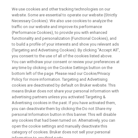
We use cookies and other tracking technologies on our
website. Some are essential to operate our website (Strictly
Necessary Cookies). We also use cookies to analyze the
traffic on our website and improve its performance
TOPAS, BASIC OPERATION
(Performance Cookies), to provide you with enhanced
BRUKER XRD 온라인 유저교육
functionality and personalization (Functional Cookies), and
to build a profile of your interests and show you relevant ads
(Targeting and Advertising Cookies). By clicking "Accept All",
you consent to the use of all of the cookies listed above.
2026년 4월 24일 오후 2시
You can withdraw your consent or review your preferences at
any time by clicking on the Cookie Settings button on the
bottom left of the page. Please read our Cookie/Privacy
Policy for more information. Targeting and Advertising
cookies are deactivated by default on Bruker website. This
means Bruker does not share your personal information with
advertising partners unless you activated Targeting &
Advertising cookies in the past. If you have activated them,
you can deactivate them by clicking the Do not Share my
personal Information button in this banner. This will disable
any cookies that had been turned on. Alternatively, you can
과정 소개
open the cookie settings and manually deactivate this
category of cookies. Bruker does not sell your personal
information to any third party.