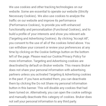
We use cookies and other tracking technologies on our
website. Some are essential to operate our website (Strictly
Necessary Cookies). We also use cookies to analyze the
traffic on our website and improve its performance
Corso NIR Base
(Performance Cookies), to provide you with enhanced
functionality and personalization (Functional Cookies), and to
build a profile of your interests and show you relevant ads
(Targeting and Advertising Cookies). By clicking "Accept All",
you consent to the use of all of the cookies listed above. You
can withdraw your consent or review your preferences at any
time by clicking on the Cookie Settings button on the bottom
left of the page. Please read our Cookie/Privacy Policy for
more information. Targeting and Advertising cookies are
deactivated by default on Bruker website. This means Bruker
does not share your personal information with advertising
partners unless you activated Targeting & Advertising cookies
in the past. If you have activated them, you can deactivate
them by clicking the Do not Share my personal Information
OBIETTIVI
button in this banner. This will disable any cookies that had
been turned on. Alternatively, you can open the cookie settings
Lo sviluppo e la manutenzione di modelli quantitativi per
and manually deactivate this category of cookies. Bruker does
applicazioni in campo alimentare è la chiave del successo
not sell your personal information to any third party.
per l'utilizzo di sistemi NIR. Il corso è prevalentemente