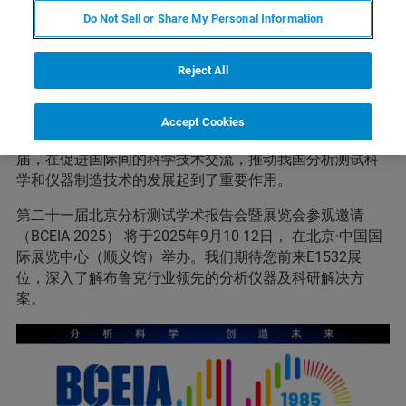
Do Not Sell or Share My Personal Information
北京分析测试学术报告会暨展览会( 简称“BCEIA”)，于1985
Reject All
年经国务院批准，由原中华人民共和国国家科学技术委员
会成功举办了第一届，是我国首次举办的分析测试领域的
大型国际学术会议和展览会。BCEIA 由学术报告会和展览
Accept Cookies
会两部分组成，每两年举办一次，已成功地举办了二十
届，在促进国际间的科学技术交流，推动我国分析测试科
学和仪器制造技术的发展起到了重要作用。
第二十一届北京分析测试学术报告会暨展览会参观邀请
（BCEIA 2025） 将于2025年9月10-12日， 在北京·中国国
际展览中心（顺义馆）举办。我们期待您前来E1532展
位，深入了解布鲁克行业领先的分析仪器及科研解决方
案。