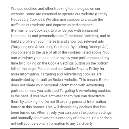
We use cookies and other tracking technologies on our
website. Some are essential to operate our website (Strictly
Necessary Cookies). We also use cookies to analyze the
traffic on our website and improve its performance
EVENT - CHINA
(Performance Cookies), to provide you with enhanced
BCEIA 2025：第二十一届北京分
functionality and personalization (Functional Cookies), and to
析测试学术报告会暨展览会
build a profile of your interests and show you relevant ads
(Targeting and Advertising Cookies). By clicking "Accept All",
you consent to the use of all of the cookies listed above. You
can withdraw your consent or review your preferences at any
time by clicking on the Cookie Settings button on the bottom
联系我们
left of the page. Please read our Cookie/Privacy Policy for
more information. Targeting and Advertising cookies are
deactivated by default on Bruker website. This means Bruker
does not share your personal information with advertising
partners unless you activated Targeting & Advertising cookies
in the past. If you have activated them, you can deactivate
them by clicking the Do not Share my personal Information
button in this banner. This will disable any cookies that had
been turned on. Alternatively, you can open the cookie settings
and manually deactivate this category of cookies. Bruker does
not sell your personal information to any third party.
会议简介