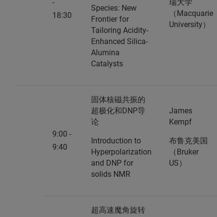
-
瑞大学
Species: New
（Macquarie
18:30
Frontier for
University）
Tailoring Acidity-
Enhanced Silica-
Alumina
Catalysts
固体核磁共振的
超极化和DNP导
James
论
Kempf
9:00 -
Introduction to
布鲁克美国
9:40
Hyperpolarization
（Bruker
and DNP for
US）
solids NMR
超高速魔角旋转