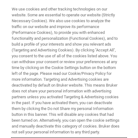
We use cookies and other tracking technologies on our
website. Some are essential to operate our website (Strictly
Necessary Cookies). We also use cookies to analyze the
traffic on our website and improve its performance
EVENT - CHINA
(Performance Cookies), to provide you with enhanced
2021国际固体核磁技术与应用前
functionality and personalization (Functional Cookies), and to
沿论坛暨固体核磁共振波谱学技
build a profile of your interests and show you relevant ads
(Targeting and Advertising Cookies). By clicking "Accept All",
术研讨会
you consent to the use of all of the cookies listed above. You
can withdraw your consent or review your preferences at any
time by clicking on the Cookie Settings button on the bottom
left of the page. Please read our Cookie/Privacy Policy for
more information. Targeting and Advertising cookies are
联系我们
deactivated by default on Bruker website. This means Bruker
does not share your personal information with advertising
partners unless you activated Targeting & Advertising cookies
in the past. If you have activated them, you can deactivate
them by clicking the Do not Share my personal Information
button in this banner. This will disable any cookies that had
been turned on. Alternatively, you can open the cookie settings
and manually deactivate this category of cookies. Bruker does
not sell your personal information to any third party.