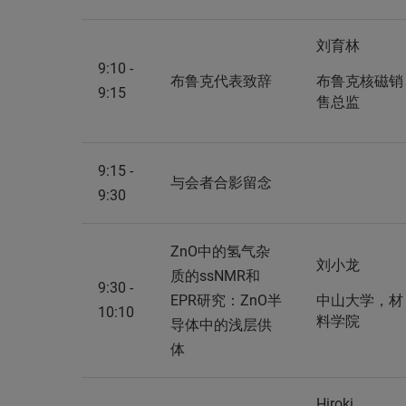
刘育林
9:10 -
布鲁克代表致辞
布鲁克核磁销
9:15
售总监
9:15 -
与会者合影留念
9:30
ZnO中的氢气杂
刘小龙
质的ssNMR和
9:30 -
EPR研究：ZnO半
中山大学，材
10:10
料学院
导体中的浅层供
体
Hiroki