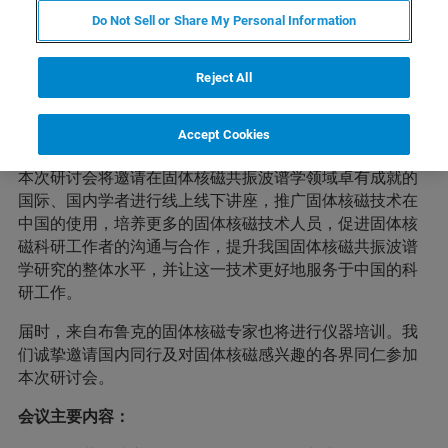
研讨会简介
Do Not Sell or Share My Personal Information
Reject All
由中山大学测试中心和布鲁克共同举办的“2021国际固体核
磁技术与应用前沿论坛暨固体核磁共振波谱学技术研讨
Accept Cookies
会”将于11月2 - 5日在广州珠江国际酒店召开。
本次研讨会将邀请在固体核磁共振波谱学领域卓有成就的
国际、国内学者进行线上线下讲座，推广固体核磁技术在
中国的使用，培养更多的固体核磁技术人员，促进固体核
磁科研工作者的沟通与合作，提升我国固体核磁共振波谱
学研究的整体水平，并让这一技术更好地服务于中国的科
研工作。
届时，来自布鲁克的固体核磁专家也将进行仪器培训。我
们诚挚邀请国内同行及对固体核磁感兴趣的各界同仁参加
本次研讨会。
会议主要内容：