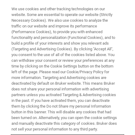
We use cookies and other tracking technologies on our
website. Some are essential to operate our website (Strictly
Necessary Cookies). We also use cookies to analyze the
traffic on our website and improve its performance
NUCLEAR MAGNETIC RESONANCE (NMR) WEBINAR
(Performance Cookies), to provide you with enhanced
固体DNP NMRのご紹介
functionality and personalization (Functional Cookies), and to
build a profile of your interests and show you relevant ads
(Targeting and Advertising Cookies). By clicking "Accept All",
you consent to the use of all of the cookies listed above. You
固体動的核分極 (DNP) NMRはシグナル感度の
can withdraw your consent or review your preferences at any
著しい増大(しばしば数桁のオーダー)をもた
time by clicking on the Cookie Settings button on the bottom
left of the page. Please read our Cookie/Privacy Policy for
らし、かつて測定することが想像もできなか
more information. Targeting and Advertising cookies are
った実験を現実のものにしています。本
deactivated by default on Bruker website. This means Bruker
does not share your personal information with advertising
Webinarは、DNPを専門としない方、そして
partners unless you activated Targeting & Advertising cookies
in the past. If you have activated them, you can deactivate
DNP技術やその必要条件、そして、ご自身の
them by clicking the Do not Share my personal Information
研究分野にどのように適用できるかを学びた
button in this banner. This will disable any cookies that had
been turned on. Alternatively, you can open the cookie settings
い方にDNP測定をご紹介いたします。 また、
and manually deactivate this category of cookies. Bruker does
固体DNP NMR構成とともに、様々なサンプル
not sell your personal information to any third party.