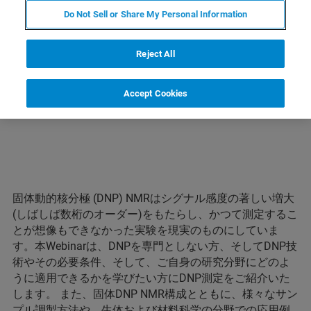
調製方法や、生体および材料科学の分野での
Do Not Sell or Share My Personal Information
応用例を交え、DNP測定についてご説明いた
します。
Reject All
Accept Cookies
固体動的核分極 (DNP) NMRはシグナル感度の著しい増大
(しばしば数桁のオーダー)をもたらし、かつて測定するこ
とが想像もできなかった実験を現実のものにしていま
す。本Webinarは、DNPを専門としない方、そしてDNP技
術やその必要条件、そして、ご自身の研究分野にどのよ
うに適用できるかを学びたい方にDNP測定をご紹介いた
します。 また、固体DNP NMR構成とともに、様々なサン
プル調製方法や、生体および材料科学の分野での応用例