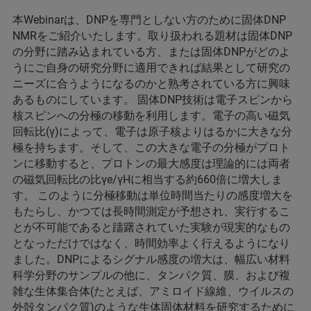
本Webinarは、DNPを専門としない方のために固体DNP
NMRをご紹介いたします。取り扱われる題材は固体DNP
の分野に踏み込まれている方、または固体DNPがどのよ
うにご自身の研究分野に適用できれば結果として研究の
ニーズに合うようになるのかと熟考されている方に興味
あるものにしています。 固体DNP技術は電子スピンから
核スピンへの分極の移動を利用します。電子の高い磁気
回転比(γ)によって、電子は原子核よりはるかに大きな分
極を持ちます。そして、この大きな電子の分極がプロト
ンに移動すると、プロトンの最大感度は理論的には両者
の磁気回転比の比γe/γHに相当する約660倍に増大しま
す。 このように分極移動は単位時間当たりの感度増大を
もたらし、かつては長時間測定が予想され、実行するこ
とが不可能であると躊躇されていた実験が現実的なもの
となっただけではなく、時間効率よく行えるようになり
ました。DNPによるシグナル感度の増大は、幅広い材料
科学分野のサンプルの他に、タンパク質、膜、および複
雑な生体集合体(たとえば、アミロイド線維、ウイルスの
外殻タンパク質)のような生体固体材料を研究するために