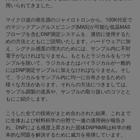
用いられてきました。
マイクロ波の発生源のジャイロトロンから、100K付近で
のマジックアングルスピニング(MAS)が可能な低温MAS
プローブを含むDNP測定システムを、適切に使用するた
めの方法とともにご説明いたします。ハードウェアに加
え、シグナル感度の増大のためには、サンプル内に不対
電子がなければなりません。もともとラジカルをもつサ
ンプルを除いて、ラジカルまたはバイラジカルが一般的
にはDNP測定サンプルに加えなければなりません。そし
て、ラジカルをサンプル内に均一に分布させるための
様々な方法があります。それらの方法につきましては、
サンプル調製の道具や、サンプルの取り扱いのコツとと
もにご紹介します。
こうした全ての技術がまとめ合わされた結果、これまで
に生体および材料科学の分野で一連の適用例が報告さ
れ、DNPによる感度上昇された固体DNPNMRは科学の根
本的な問題を解決するために威力を発揮しています。