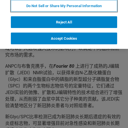
了这种流行病学研究技术和诊断研究技术的临床转化壁
Do Not Sell or Share My Personal Information
垒。在Jeremy Nicholson教授的指导下，研究发现，通过
布鲁克600 MHz
Avance IVDr
NMR系统发现的炎症生物标
Reject All
志物的独特特征和定量分析，可以在布鲁克台式80 MHz
1
Fourier 80
FT-NMR波谱仪上得到重现
。
Accept Cookies
台式NMR波谱仪与高场NMR波谱仪的结合，在临床转化领
域可以扩大这项强大技术的影响力，以满足不同临床和研
究市场的需求。
ANPC与布鲁克携手，在
Fourier 80
上进行了成熟的J编辑
扩散（JEDI）NMR试验，以获得来自N-乙酰化糖蛋白
（Glyc）和来自脂蛋白中的磷脂的新型超分子磷脂复合物
（SPC）的两个生物标志物信号的定量特征，它们通过
JEDI实验的弛豫、扩散和J编辑特性的技术组合进行了增强
处理，从而削弱了血浆中其它分子种类的贡献。该JEDI实
验清楚地区分了新冠肺炎患者与对照组患者。
新Glyc/SPC比率检测已成为新冠肺炎长期后遗症的有效的
炎症标志物，可显著增强目前对急性感染和新冠肺炎长期