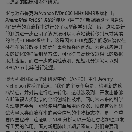
后遗症的临床和治疗研究。
继最近布鲁克为Avance IVDr 600 MHz NMR系统推出
2
PhenoRisk PACS™ RUO
模块（用于为“新冠肺炎长期后遗
症”患者的血液样本进行分子表型组学研究）后，这项最新
的测试进一步证明了该方法可以可靠地被转移到尺寸紧凑
的台式FT-NMR系统上，这是因为JEDI克服了低场波谱仪往
往存在的分散减少和信号重叠增强的问题。为台式应用开
发的简化的样品制备方法，可获得与高速仪器相似的数据
采集速度，而进一步的实验表明，短短几分钟就可以对
SPC/Glyc比率进行定量。
澳大利亚国家表型组研究中心（ANPC）主任Jeremy
Nicholson教授评论道：“我们的主要任务是，检测新的疾
病特征，并对其进行临床转化。这就涉及到，开发出能够
立即造福人类健康的全新创新性技术，同时为未来的科学
发现奠定平台。能够使用简单易用的仪器，快速有效地测
试大量人类血液样本的富含信息的生物标志物，是一个重
要的里程碑，这证明了NMR分析可以开始在患者护理中发
挥重要的作用。面对新冠肺炎长期后遗症，我们需要测