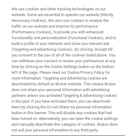
We use cookies and other tracking technologies on our
website. Some are essential to operate our website (Strictly
Necessary Cookies). We also use cookies to analyze the
traffic on our website and improve its performance
(Performance Cookies), to provide you with enhanced
functionality and personalization (Functional Cookies), and to
build a profile of your interests and show you relevant ads
新闻 - 2022
(Targeting and Advertising Cookies). By clicking "Accept All",
台式FT-NMR降低了新冠病毒和新
you consent to the use of all of the cookies listed above. You
can withdraw your consent or review your preferences at any
冠肺炎后遗症临床转化研究的壁
time by clicking on the Cookie Settings button on the bottom
垒
left of the page. Please read our Cookie/Privacy Policy for
more information. Targeting and Advertising cookies are
deactivated by default on Bruker website. This means Bruker
does not share your personal information with advertising
partners unless you activated Targeting & Advertising cookies
in the past. If you have activated them, you can deactivate
2022年9月15日，德国埃特林根和西澳大利亚珀斯报道。
them by clicking the Do not Share my personal Information
默多克大学澳大利亚国家表型组研究中心（ANPC）的研究
button in this banner. This will disable any cookies that had
been turned on. Alternatively, you can open the cookie settings
人员使用基于永磁体的台式傅立叶变换核磁共振（FT-
and manually deactivate this category of cookies. Bruker does
NMR）波谱仪，成功地检测并定量了新发现的新冠病毒急
not sell your personal information to any third party.
性感染和“新冠肺炎长期后遗症”的生物标志物，从而降低