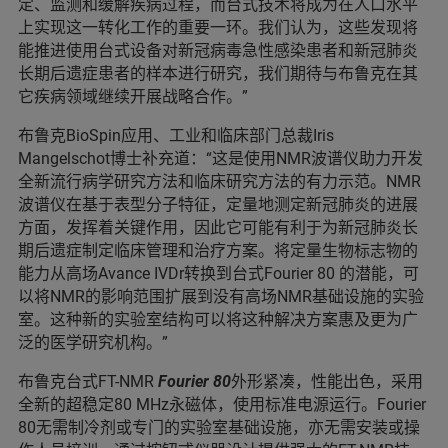
定、监测和缓解疾病过程，而台式技术将成为在人口水平
上实现这一转化工作的重要一环。我们认为，这些发现将
能推进使用台式设备对新冠病毒急性感染患者和新冠肺炎
长期后遗症患者的样本进行研究，我们期待与布鲁克在其
它疾病领域继续开展战略合作。”
布鲁克BioSpin应用、工业和临床部门总裁Iris
Mangelschot博士补充道：“这是使用NMR波谱仪助力开发
全新流行病学研究方法和临床研究方法的有力示范。NMR
波谱仪在基于表型分子特征，定量地测定新冠肺炎的进展
方面，发挥着关键作用，因此它可能有利于为新冠肺炎长
期后遗症制定临床管理和治疗方案。将定量生物标志物的
能力从高场Avance IVDr转换到台式Fourier 80 的潜能，可
以将NMR的影响范围扩展到没有高场NMR基础设施的实验
室。这种新的实验室结构可以将这种解决方案惠及更为广
泛的医学研究机构。”
布鲁克台式FT-NMR
Fourier 80
外形紧凑，性能出色，采用
全新的超稳定80 MHz永磁体，使用标准电源运行。Fourier
80无需制冷剂或专门的实验室基础设施，亦无需安装或操