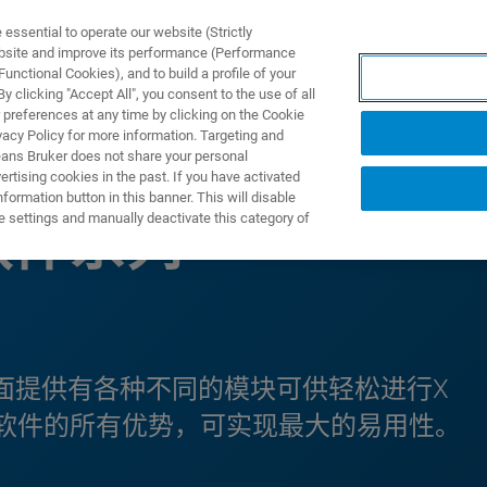
ssential to operate our website (Strictly
ebsite and improve its performance (Performance
unctional Cookies), and to build a profile of your
产品与解决方案
应用
 clicking "Accept All", you consent to the use of all
 preferences at any time by clicking on the Cookie
vacy Policy for more information. Targeting and
eans Bruker does not share your personal
rtising cookies in the past. If you have activated
ormation button in this banner. This will disable
e settings and manually deactivate this category of
E 软件系列
台，上面提供有各种不同的模块可供轻松进行X
软件的所有优势，可实现最大的易用性。