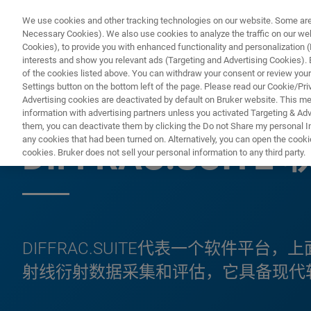
We use cookies and other tracking technologies on our website. Some are e
Necessary Cookies). We also use cookies to analyze the traffic on our w
Cookies), to provide you with enhanced functionality and personalization (F
interests and show you relevant ads (Targeting and Advertising Cookies). By
of the cookies listed above. You can withdraw your consent or review your
Settings button on the bottom left of the page. Please read our Cookie/Pri
Advertising cookies are deactivated by default on Bruker website. This m
information with advertising partners unless you activated Targeting & Adve
X射线衍射
them, you can deactivate them by clicking the Do not Share my personal Inf
any cookies that had been turned on. Alternatively, you can open the cooki
DIFFRAC.SUIT
cookies. Bruker does not sell your personal information to any third party.
DIFFRAC.SUITE代表一个软件平
射线衍射数据采集和评估，它具备现代