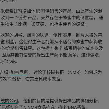
高的价格。
玉米糖浆蜂蜜增加体积 可供销售的产品。由此产生的混
收到一个低劣 产品。天然存在于蜂蜜中的倒置糖， 通
微生物生长比糖，如蔗糖， 包括更便宜的糖浆。
受欢迎的胡椒，烟熏的味道，使其 实用。制片人将改善
蜂蜜 树脂。这使得生产者能够从不适合的蜂蜜中获得收
本的价格出售蜂蜜。这包括 与制作蜂蜜相关的成本以及
，因为其他有信誉的蜂蜜生产商不能 竞争。这种做法，
包括北美。
官吉姆
·加韦尼斯
， 讨论了核磁共振 （NMR） 如何成为
的效率 分析，使其更具成本效益。
系统的公司
。 他们的目的是提供蜂蜜样品的详细分析，
已经结合了N NMR食品筛选与花粉DNA系统。