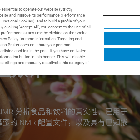
ssential to operate our website (Strictly
ebsite and improve its performance (Performance
unctional Cookies), and to build a profile of your
产品与解决方案
应用
 clicking "Accept All", you consent to the use of all
 preferences at any time by clicking on the Cookie
vacy Policy for more information. Targeting and
eans Bruker does not share your personal
rtising cookies in the past. If you have activated
ormation button in this banner. This will disable
e settings and manually deactivate this category of
蜂蜜欺诈
 1H-NMR 分析食品和饮料的真实性，已用于
蜂蜜的 NMR 配置文件，以及具有已知掺