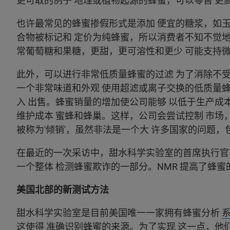
更可取的例子 地理或植物起源的蜂蜜，可以零售 更
也许最常见的蜂蜜掺假形式是添加 便宜的糖浆，如
合物被标记和 定价为纯蜂蜜，所以消费者不知不觉地
常葡萄糖和果糖，更甜，更可溶性和更少 可能支持
此外，可以进行非常低质量蜂蜜的过滤 为了消除不
一个非常味道和外观 使用超滤或离子交换的低质量
入 出售。蜂蜜销量的增加使公司能够 以低于生产成
维护成本 蜜蜂和蜂巢。这样，公司会尝试控制 市场
被称为'倾销'，虽然非法是一个大 许多国家的问题，
在最近的一次采访中，甜水科学实验室的首席执行
一个整体 检测蜂蜜欺诈的一部分。NMR 提高了蜂蜜
美国北部的新测试方法
甜水科学实验室是目前美国唯一一家拥有蜂蜜分析
这使得 准确识别蜂蜜的来源。为了实现 这一点，他们