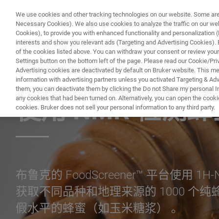
We use cookies and other tracking technologies on our website. Some are e
Necessary Cookies). We also use cookies to analyze the traffic on our w
Cookies), to provide you with enhanced functionality and personalization (F
interests and show you relevant ads (Targeting and Advertising Cookies). By
of the cookies listed above. You can withdraw your consent or review your
Settings button on the bottom left of the page. Please read our Cookie/Pri
Advertising cookies are deactivated by default on Bruker website. This m
information with advertising partners unless you activated Targeting & Adve
应用文档 - 磁共振
them, you can deactivate them by clicking the Do not Share my personal Inf
any cookies that had been turned on. Alternatively, you can open the cooki
使用 NMR 检测
cookies. Bruker does not sell your personal information to any third party.
布鲁克的 FoodScreener™ 平台使用
获取不同品种和地理来源的 1000 个纯
假水平的蜂蜜（如玉米糖浆） 。