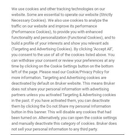
We use cookies and other tracking technologies on our
website. Some are essential to operate our website (Strictly
Necessary Cookies). We also use cookies to analyze the
traffic on our website and improve its performance
EVENT - CHINA
(Performance Cookies), to provide you with enhanced
中国化学会第二十三届全国有机
functionality and personalization (Functional Cookies), and to
分析及生物分析学术研讨会
build a profile of your interests and show you relevant ads
(Targeting and Advertising Cookies). By clicking "Accept All",
you consent to the use of all of the cookies listed above. You
can withdraw your consent or review your preferences at any
time by clicking on the Cookie Settings button on the bottom
联系我们
left of the page. Please read our Cookie/Privacy Policy for
more information. Targeting and Advertising cookies are
deactivated by default on Bruker website. This means Bruker
does not share your personal information with advertising
partners unless you activated Targeting & Advertising cookies
in the past. If you have activated them, you can deactivate
them by clicking the Do not Share my personal Information
button in this banner. This will disable any cookies that had
been turned on. Alternatively, you can open the cookie settings
and manually deactivate this category of cookies. Bruker does
not sell your personal information to any third party.
会议简介