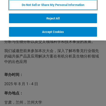
Do Not Sell or Share My Personal Information
中国化学会第二十三届全国有机分析与生物分析学术研讨
Reject All
会将于2025年8月1-4日在兰州大学召开。本次会议以“有机
及生物分析的创新与未来”为主题，针对近年来我国有机分
析与生物分析及相关研究领域的新成就和新进展，以及面
Accept Cookies
临的机遇和挑战进行深入探讨，从而进一步促进我国有机
分析与生物分析以及交叉领域科学和技术事业的发展。
我们诚邀您前来参加本次大会，深入了解布鲁克行业领先
的磁共振产品及应用解决方案在有机分析及生物分析领域
中的出色应用
举办时间：
2025 年 8 月 1 - 4 日
举办地点：
甘肃，兰州，兰州大学