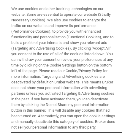
We use cookies and other tracking technologies on our
website. Some are essential to operate our website (Strictly
Necessary Cookies). We also use cookies to analyze the
traffic on our website and improve its performance
(Performance Cookies), to provide you with enhanced
functionality and personalization (Functional Cookies), and to
build a profile of your interests and show you relevant ads
Weltweit präsent, regional
(Targeting and Advertising Cookies). By clicking "Accept All",
verwurzelt:
you consent to the use of all of the cookies listed above. You
can withdraw your consent or review your preferences at any
Bruker Bremen neu im TEAM 11
time by clicking on the Cookie Settings button on the bottom
left of the page. Please read our Cookie/Privacy Policy for
more information. Targeting and Advertising cookies are
deactivated by default on Bruker website. This means Bruker
Das innovative Hightech-Unternehmen Bruker
does not share your personal information with advertising
partners unless you activated Targeting & Advertising cookies
ist neuer TEAM 11-Partner des SV Werder
in the past. If you have activated them, you can deactivate
Bremen
them by clicking the Do not Share my personal Information
button in this banner. This will disable any cookies that had
been turned on. Alternatively, you can open the cookie settings
and manually deactivate this category of cookies. Bruker does
not sell your personal information to any third party.