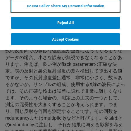
なく最重要課題です。装置は年々進化し、そのパフォー
Do Not Sell or Share My Personal Information
マンスはどんどんよくなっています。同じ測定方法で測
定しても、より質の高いデータが簡単に得られるように
Reject All
なってきています。それでも、得られるデータには、あ
る一定の誤差が含まれています。その誤差は小さいの
で、あまり普段気にしないことが多いかもしれません。
Accept Cookies
しかしながら、弱い反射の取得が重要な測定、または複
数の反射間での微妙な強度差が重要になってくるような
データの場合、小さな誤差が無視できなくなることがあ
ります。例えば、良い例がflack parameterの正確な決
定。表の反射と裏の反射強度の差を検出して導出する値
ですが、その反射強度差は通常、非常に小さく、数％あ
るかないか。サンプルの組成、使用するX線の波長によっ
ては、その正確な検出は誤差に隠れて非常に難しくなり
ます。そのような場合の、測定上の工夫の一つとして、
測定の冗長性を大きくすることが考えられます。つま
り、同じ反射を何回も測定することです。その回数を
redundancyまたはmultiplicityなどと呼びます。今回はそ
のredundancyに注目し、それが結果に与える影響を考え