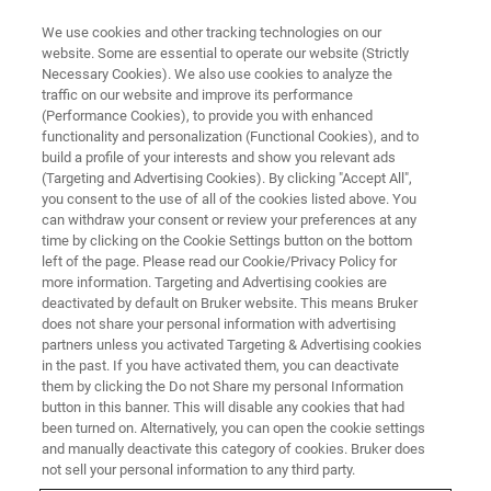
We use cookies and other tracking technologies on our
website. Some are essential to operate our website (Strictly
Necessary Cookies). We also use cookies to analyze the
traffic on our website and improve its performance
SINGLE CRYSTAL X-RAY DIFFRACTION (SC-XRD) WEBINAR
(Performance Cookies), to provide you with enhanced
How to Obtain Better Results -
functionality and personalization (Functional Cookies), and to
The Importance of Measuring
build a profile of your interests and show you relevant ads
(Targeting and Advertising Cookies). By clicking "Accept All",
the Same Reflection Repeatedly
you consent to the use of all of the cookies listed above. You
can withdraw your consent or review your preferences at any
time by clicking on the Cookie Settings button on the bottom
left of the page. Please read our Cookie/Privacy Policy for
more information. Targeting and Advertising cookies are
deactivated by default on Bruker website. This means Bruker
does not share your personal information with advertising
partners unless you activated Targeting & Advertising cookies
in the past. If you have activated them, you can deactivate
them by clicking the Do not Share my personal Information
button in this banner. This will disable any cookies that had
been turned on. Alternatively, you can open the cookie settings
and manually deactivate this category of cookies. Bruker does
単結晶X線構造解析の測定において一つ一つの反射強度を
not sell your personal information to any third party.
できるだけ正確にS/Nよく測定することは、言うまでも