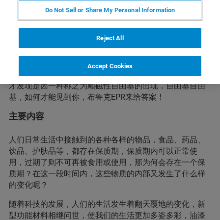
Do Not Sell or Share My Personal Information
简介
Reject All
药物、护肤品、食品，油漆、聚合物、新型电池，这些常
见的物质，在你我不经意间，悄无声息地发生改变，总在
Accept Cookies
不经意间发现，它们不再如初见，蓦然回首，一朝惊觉，
才发现是因一种称之为顺磁性自由基的出现，自由基自由
基，如何才能见到你，布鲁克EPR来给答案！
主要内容
人们日常生活中接触到的各种各样的物品，食品、药品、
饮品、护肤品等，都存在保质期，保质期内可以正常使
用，过期了则不可再被食用或使用，那为何会存在一个保
质期？在这一段时间内，这些物质的内部又发生了什么样
的变化呢？
随着科技的发展，人们的生活发生着翻天覆地的变化，新
型功能材料相继问世，使我们的生活更加多姿多彩，油漆