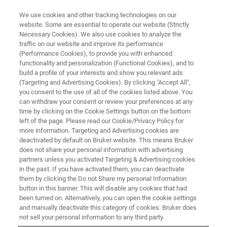
We use cookies and other tracking technologies on our
website. Some are essential to operate our website (Strictly
Necessary Cookies). We also use cookies to analyze the
traffic on our website and improve its performance
ELECTRON PARAMAGNETIC RESONANCE (EPR) WEBINAR
(Performance Cookies), to provide you with enhanced
窥探材料老化过程——EPR方法原
functionality and personalization (Functional Cookies), and to
位在线检测材料的老化
build a profile of your interests and show you relevant ads
(Targeting and Advertising Cookies). By clicking "Accept All",
you consent to the use of all of the cookies listed above. You
can withdraw your consent or review your preferences at any
此次网络研讨会将基于材料老化降解这方面的
time by clicking on the Cookie Settings button on the bottom
left of the page. Please read our Cookie/Privacy Policy for
应用，介绍EPR波谱学实验方法，解开材料老
more information. Targeting and Advertising cookies are
化的谜题，窥探材料老化的过程。
deactivated by default on Bruker website. This means Bruker
does not share your personal information with advertising
partners unless you activated Targeting & Advertising cookies
in the past. If you have activated them, you can deactivate
them by clicking the Do not Share my personal Information
button in this banner. This will disable any cookies that had
been turned on. Alternatively, you can open the cookie settings
and manually deactivate this category of cookies. Bruker does
not sell your personal information to any third party.