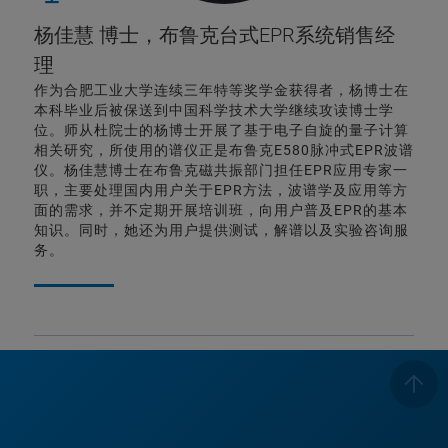
杨佳慧 博士，布鲁克台式EPR系统销售经
理
作为合肥工业大学连续三年特等奖学金获得者，杨博士在
本科毕业后被保送到中国科学技术大学继续攻读博士学
位。师从杜院士的杨博士开展了基于电子自旋的量子计算
相关研究，所使用的谱仪正是布鲁克E580脉冲式EPR波谱
仪。杨佳慧博士在布鲁克磁共振部门担任EPR应用专家一
职，主要处理国内用户关于EPR方法，波谱学及应用等方
面的需求，并不定期开展培训班，向用户普及EPR的基本
知识。同时，她还为用户提供测试，解谱以及实验咨询服
务。