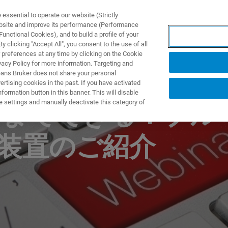
ssential to operate our website (Strictly
ebsite and improve its performance (Performance
unctional Cookies), and to build a profile of your
NGEN
ANWENDUNGEN
SERVICE
NEUIGKEITEN &
 clicking "Accept All", you consent to the use of all
 preferences at any time by clicking on the Cookie
vacy Policy for more information. Targeting and
eans Bruker does not share your personal
rtising cookies in the past. If you have activated
ormation button in this banner. This will disable
e settings and manually deactivate this category of
こまでできる！ブル
F装置のご紹介