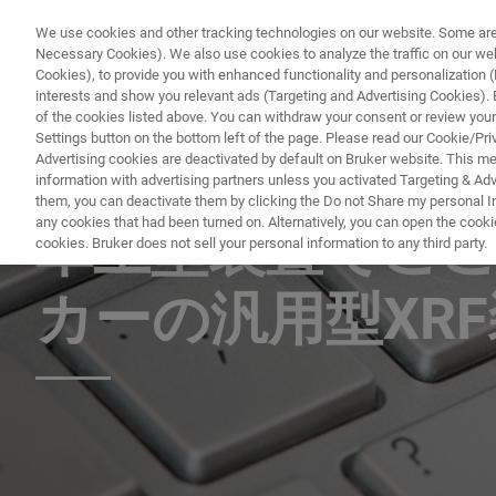
We use cookies and other tracking technologies on our website. Some are e
Necessary Cookies). We also use cookies to analyze the traffic on our w
Cookies), to provide you with enhanced functionality and personalization (F
PRODUKTE & LÖSU
interests and show you relevant ads (Targeting and Advertising Cookies). By
of the cookies listed above. You can withdraw your consent or review your
Settings button on the bottom left of the page. Please read our Cookie/Pri
Advertising cookies are deactivated by default on Bruker website. This m
information with advertising partners unless you activated Targeting & Adve
X-RAY FLUORESCENCE (XRF) WEBINAR
them, you can deactivate them by clicking the Do not Share my personal Inf
any cookies that had been turned on. Alternatively, you can open the cooki
卓上型装置でこ
cookies. Bruker does not sell your personal information to any third party.
カーの汎用型XR