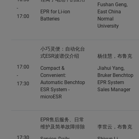
Fushan Geng,
-
EPR for Li-ion
East China
17:00
Batteries
Normal
University
小巧灵便：自动化台
式ESR波谱仪介绍
杨佳慧，布鲁克
17:00
Compact &
Jiahui Yang,
-
Convenient:
Bruker Benchtop
Automatic Benchtop
EPR System
17:30
ESR System -
Sales Manager
microESR
EPR售后服务、日常
维护及简单故障排除
李世云，布鲁克
17:30
Service, Daily
Shiyun Li,