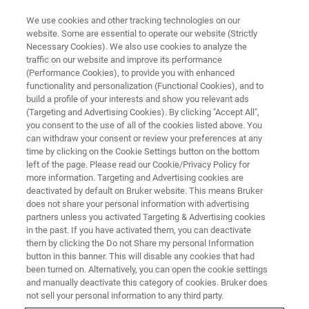
We use cookies and other tracking technologies on our
website. Some are essential to operate our website (Strictly
Necessary Cookies). We also use cookies to analyze the
traffic on our website and improve its performance
EVENT - CHINA
(Performance Cookies), to provide you with enhanced
布鲁克电子顺磁共振用户技术研
functionality and personalization (Functional Cookies), and to
讨会
build a profile of your interests and show you relevant ads
(Targeting and Advertising Cookies). By clicking "Accept All",
you consent to the use of all of the cookies listed above. You
can withdraw your consent or review your preferences at any
time by clicking on the Cookie Settings button on the bottom
联系我们
left of the page. Please read our Cookie/Privacy Policy for
more information. Targeting and Advertising cookies are
deactivated by default on Bruker website. This means Bruker
does not share your personal information with advertising
partners unless you activated Targeting & Advertising cookies
in the past. If you have activated them, you can deactivate
them by clicking the Do not Share my personal Information
button in this banner. This will disable any cookies that had
been turned on. Alternatively, you can open the cookie settings
and manually deactivate this category of cookies. Bruker does
not sell your personal information to any third party.
会议简介