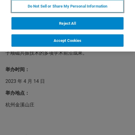
Do Not Sell or Share My Personal Information
2023年度布鲁克顺磁共振（EPR）用户技术研讨会定于今
Reject All
年4月14日下午在杭州举办，我们殷切期盼能和广大顺磁用
户相聚一堂，共同分享布鲁克在顺磁产品领域的新进展、
应用解决方案新动态，以及顺磁产品的维护技巧。本次研
Accept Cookies
讨会还邀请多位顺磁研究领域的专家学者，为大家介绍电
子顺磁共振技术的多项学术前沿成果。
举办时间：
2023 年 4 月 14 日
举办地点：
杭州金溪山庄