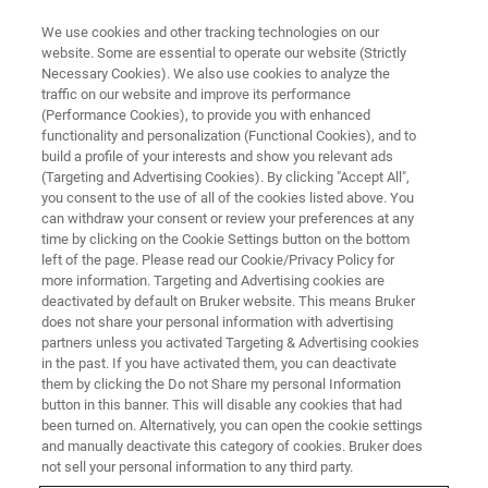
We use cookies and other tracking technologies on our
website. Some are essential to operate our website (Strictly
Necessary Cookies). We also use cookies to analyze the
traffic on our website and improve its performance
EVENT - CHINA
(Performance Cookies), to provide you with enhanced
布鲁克磁共振校园行（乌鲁木
functionality and personalization (Functional Cookies), and to
齐）
build a profile of your interests and show you relevant ads
(Targeting and Advertising Cookies). By clicking "Accept All",
you consent to the use of all of the cookies listed above. You
can withdraw your consent or review your preferences at any
time by clicking on the Cookie Settings button on the bottom
联系我们
left of the page. Please read our Cookie/Privacy Policy for
more information. Targeting and Advertising cookies are
deactivated by default on Bruker website. This means Bruker
does not share your personal information with advertising
partners unless you activated Targeting & Advertising cookies
in the past. If you have activated them, you can deactivate
them by clicking the Do not Share my personal Information
button in this banner. This will disable any cookies that had
been turned on. Alternatively, you can open the cookie settings
and manually deactivate this category of cookies. Bruker does
not sell your personal information to any third party.
活动简介