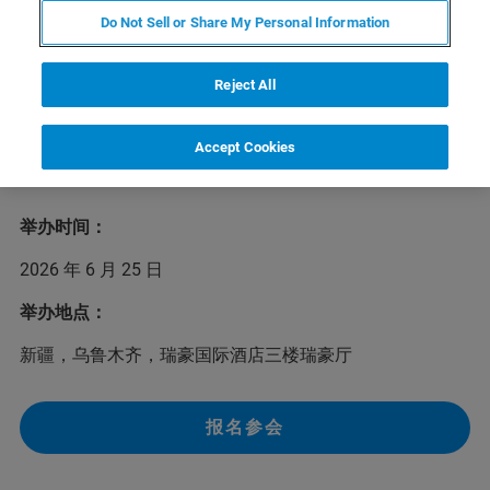
Do Not Sell or Share My Personal Information
2026年布鲁克磁共振校园行下一站将于6月25日在新疆乌
Reject All
鲁木齐举办，为磁共振学界的新老用户介绍布鲁克行业领
先的核磁共振/电子顺磁共振系列产品及应用解决方案，以
及常用的液体核磁实验。我们欢迎您前来参加本次活动，
Accept Cookies
布鲁克与您在乌鲁木齐不见不散！
举办时间：
2026 年 6 月 25 日
举办地点：
新疆，乌鲁木齐，瑞豪国际酒店三楼瑞豪厅
报名参会