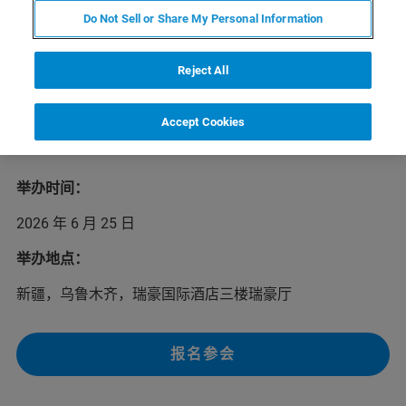
Do Not Sell or Share My Personal Information
2026年布鲁克磁共振校园行下一站将于6月25日在新疆乌
Reject All
鲁木齐举办，为磁共振学界的新老用户介绍布鲁克行业领
先的核磁共振/电子顺磁共振系列产品及应用解决方案，以
及常用的液体核磁实验。我们欢迎您前来参加本次活动，
Accept Cookies
布鲁克与您在乌鲁木齐不见不散！
举办时间：
2026 年 6 月 25 日
举办地点：
新疆，乌鲁木齐，瑞豪国际酒店三楼瑞豪厅
报名参会