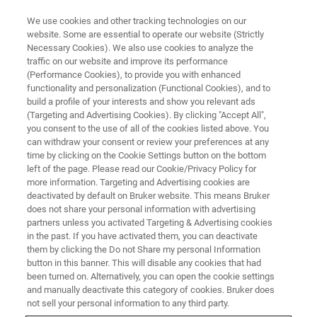
We use cookies and other tracking technologies on our
website. Some are essential to operate our website (Strictly
Necessary Cookies). We also use cookies to analyze the
traffic on our website and improve its performance
EVENT - CHINA
(Performance Cookies), to provide you with enhanced
布鲁克磁共振校园行（乌鲁木
functionality and personalization (Functional Cookies), and to
齐）
build a profile of your interests and show you relevant ads
(Targeting and Advertising Cookies). By clicking "Accept All",
you consent to the use of all of the cookies listed above. You
can withdraw your consent or review your preferences at any
time by clicking on the Cookie Settings button on the bottom
联系我们
left of the page. Please read our Cookie/Privacy Policy for
more information. Targeting and Advertising cookies are
deactivated by default on Bruker website. This means Bruker
does not share your personal information with advertising
partners unless you activated Targeting & Advertising cookies
in the past. If you have activated them, you can deactivate
them by clicking the Do not Share my personal Information
button in this banner. This will disable any cookies that had
been turned on. Alternatively, you can open the cookie settings
and manually deactivate this category of cookies. Bruker does
not sell your personal information to any third party.
活动简介