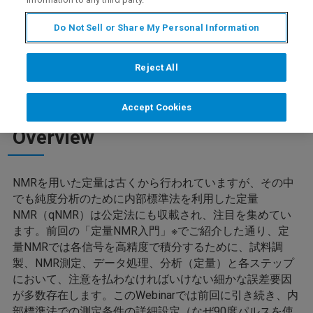
Do Not Sell or Share My Personal Information
Reject All
Accept Cookies
Overview
NMRを用いた定量は古くから行われていますが、その中
でも純度分析のために内部標準法を利用した定量
NMR（qNMR）は公定法にも収載され、注目を集めてい
ます。前回の「定量NMR入門」※でご紹介した通り、定
量NMRでは各信号を高精度で積分するために、試料調
製、NMR測定、データ処理、分析（定量）と各ステップ
において、注意を払わなければいけない細かな誤差要因
が多数存在します。このWebinarでは前回に引き続き、内
部標準法での測定条件の詳細設定（なぜ90度パルスを使