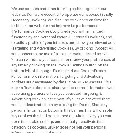
We use cookies and other tracking technologies on our
website. Some are essential to operate our website (Strictly
Necessary Cookies). We also use cookies to analyze the
traffic on our website and improve its performance
NUCLEAR MAGNETIC RESONANCE (NMR) WEBINAR
(Performance Cookies), to provide you with enhanced
(続）定量NMR入門
functionality and personalization (Functional Cookies), and
to build a profile of your interests and show you relevant ads
(Targeting and Advertising Cookies). By clicking "Accept All",
you consent to the use of all of the cookies listed above.
純度分析のため内部標準法を利用した定量
You can withdraw your consent or review your preferences at
NMRは公定法にも収載され注目を集めていま
any time by clicking on the Cookie Settings button on the
bottom left of the page. Please read our Cookie/Privacy
す。このWebinarでは、前回の「定量NMR入
Policy for more information. Targeting and Advertising
門」に引き続き、内部標準法を利用した公定
cookies are deactivated by default on Bruker website. This
means Bruker does not share your personal information with
法での測定条件の詳細設定について解説しま
advertising partners unless you activated Targeting &
Advertising cookies in the past. If you have activated them,
す。また前回のWebinar後に多数いただいたご
you can deactivate them by clicking the Do not Share my
質問のうち、個々に回答した質問の中からい
personal Information button in this banner. This will disable
any cookies that had been turned on. Alternatively, you can
くつかピックアップして測定時の注意点を細
open the cookie settings and manually deactivate this
かく説明します。
category of cookies. Bruker does not sell your personal
information to any third party.