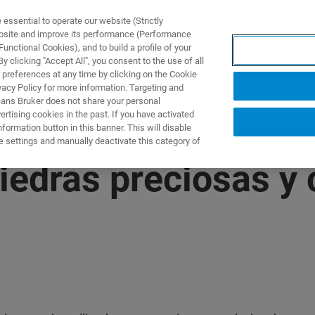
ssential to operate our website (Strictly
ebsite and improve its performance (Performance
unctional Cookies), and to build a profile of your
S Y SOLUCIONES
APLICACIONES
SERVICIOS
NOT
 clicking "Accept All", you consent to the use of all
 preferences at any time by clicking on the Cookie
vacy Policy for more information. Targeting and
eans Bruker does not share your personal
rtising cookies in the past. If you have activated
ormation button in this banner. This will disable
e settings and manually deactivate this category of
piedras preciosas y 