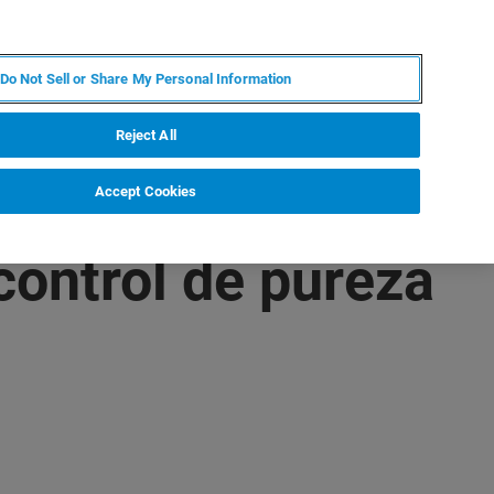
ES
MY BRUKER
CONTACTO CON UN EXPERTO
Do Not Sell or Share My Personal Information
ICIAS & EVENTOS
ACERCA DE
CARRERAS
Reject All
Accept Cookies
control de pureza