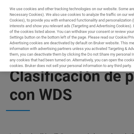
We use cookies and other tracking technologies on our website. Some are e
Necessary Cookies). We also use cookies to analyze the traffic on our w
Cookies), to provide you with enhanced functionality and personalization (F
PRODUCTO
interests and show you relevant ads (Targeting and Advertising Cookies). By
of the cookies listed above. You can withdraw your consent or review your
Settings button on the bottom left of the page. Please read our Cookie/Pri
Advertising cookies are deactivated by default on Bruker website. This m
information with advertising partners unless you activated Targeting & Adve
them, you can deactivate them by clicking the Do not Share my personal Inf
any cookies that had been turned on. Alternatively, you can open the cooki
cookies. Bruker does not sell your personal information to any third party.
Clasificación de 
con WDS