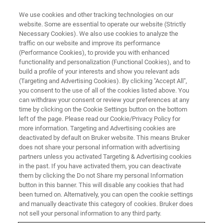
We use cookies and other tracking technologies on our
website. Some are essential to operate our website (Strictly
Necessary Cookies). We also use cookies to analyze the
traffic on our website and improve its performance
ELECTRON PARAMAGNETIC RESONANCE (EPR) WEBINAR
(Performance Cookies), to provide you with enhanced
EPR实验室的教学工具
functionality and personalization (Functional Cookies), and to
build a profile of your interests and show you relevant ads
(Targeting and Advertising Cookies). By clicking "Accept All",
you consent to the use of all of the cookies listed above. You
电子顺磁共振(EPR)(也称为电子自旋共振-
can withdraw your consent or review your preferences at any
ESR)，与其他一些波谱学方法相比，它的知名
time by clicking on the Cookie Settings button on the bottom
left of the page. Please read our Cookie/Privacy Policy for
度要低得多，人们对它的大小、成本和复杂性
more information. Targeting and Advertising cookies are
存在许多误解。EPR非常适合教育环境，因为
deactivated by default on Bruker website. This means Bruker
does not share your personal information with advertising
更新的仪器可以负担得起，携带方便，需要最
partners unless you activated Targeting & Advertising cookies
in the past. If you have activated them, you can deactivate
少的维护，可以用于教学实验室的各种实验以
them by clicking the Do not Share my personal Information
及本科生和研究生的研究项目。
button in this banner. This will disable any cookies that had
been turned on. Alternatively, you can open the cookie settings
and manually deactivate this category of cookies. Bruker does
not sell your personal information to any third party.