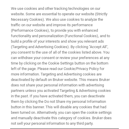
We use cookies and other tracking technologies on our
website. Some are essential to operate our website (Strictly
Necessary Cookies). We also use cookies to analyze the
traffic on our website and improve its performance
EVENT - CHINA
(Performance Cookies), to provide you with enhanced
第十八届江苏省及周边地区核磁
functionality and personalization (Functional Cookies), and to
共振技术学术研讨会
build a profile of your interests and show you relevant ads
(Targeting and Advertising Cookies). By clicking "Accept All",
you consent to the use of all of the cookies listed above. You
can withdraw your consent or review your preferences at any
time by clicking on the Cookie Settings button on the bottom
联系我们
left of the page. Please read our Cookie/Privacy Policy for
more information. Targeting and Advertising cookies are
deactivated by default on Bruker website. This means Bruker
does not share your personal information with advertising
partners unless you activated Targeting & Advertising cookies
in the past. If you have activated them, you can deactivate
them by clicking the Do not Share my personal Information
button in this banner. This will disable any cookies that had
been turned on. Alternatively, you can open the cookie settings
and manually deactivate this category of cookies. Bruker does
not sell your personal information to any third party.
会议简介