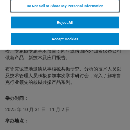
Do Not Sell or Share My Personal Information
核磁共振（NMR）技术是研究物质结构和组成的重要手段
Reject All
之一，广泛应用于生物医药、石油化工、医学、材料、食
品等各个领域。本次第十八届江苏省及周边地区核磁共振
技术学术研讨会将于2025年10月31日-11月2日在常熟召
Accept Cookies
开。本届会议将邀请省内外从事核磁共振技术研究的学
者、专家做专题学术报告；同时邀请国内外知名仪器公司
做新产品、新技术及应用报告。
布鲁克诚挚地邀请从事核磁共振研究、分析的技术人员以
及技术管理人员积极参加本次学术研讨会，深入了解布鲁
克行业领先的核磁共振产品系列。
举办时间：
2025 年 10 月 31 日 - 11 月 2 日
举办地点：