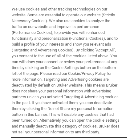
We use cookies and other tracking technologies on our
website. Some are essential to operate our website (Strictly
Necessary Cookies). We also use cookies to analyze the
traffic on our website and improve its performance
X-RAY FLUORESCENCE (XRF) WEBINAR
(Performance Cookies), to provide you with enhanced
Standardlose Analyse mit
functionality and personalization (Functional Cookies), and to
SPECTRA.ELEMENTS
build a profile of your interests and show you relevant ads
(Targeting and Advertising Cookies). By clicking "Accept All",
you consent to the use of all of the cookies listed above. You
can withdraw your consent or review your preferences at any
Mit SMART-QUANT FP (S2 PUMA Series 2 –
time by clicking on the Cookie Settings button on the bottom
left of the page. Please read our Cookie/Privacy Policy for
EDRFA) und SMART-QUANT WD (S6 JAGUAR –
more information. Targeting and Advertising cookies are
WDRFA) bietet Bruker AXS zwei Methoden
deactivated by default on Bruker website. This means Bruker
does not share your personal information with advertising
innerhalb von SPECTRA.ELEMENTS an.
partners unless you activated Targeting & Advertising cookies
in the past. If you have activated them, you can deactivate
them by clicking the Do not Share my personal Information
button in this banner. This will disable any cookies that had
been turned on. Alternatively, you can open the cookie settings
and manually deactivate this category of cookies. Bruker does
not sell your personal information to any third party.