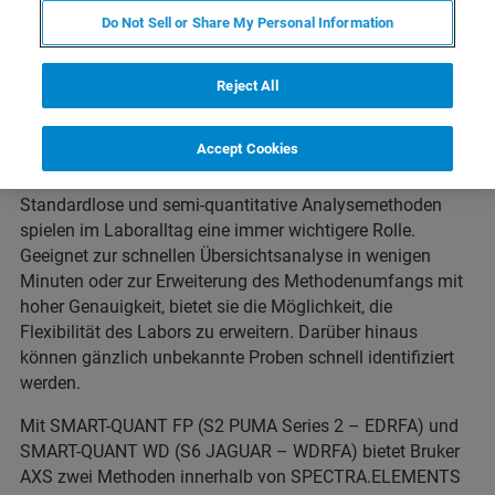
Do Not Sell or Share My Personal Information
Wir möchten Sie herzlich zu unserem kostenlosen Webinar
Reject All
"Standardlose Analyse mit SPECTRA.ELEMENTS –
Funktionalität von SMART-QUANT FP & SMART-QUANT
Accept Cookies
WD für S2 PUMA & S6 JAGUAR" einladen.
Standardlose und semi-quantitative Analysemethoden
spielen im Laboralltag eine immer wichtigere Rolle.
Geeignet zur schnellen Übersichtsanalyse in wenigen
Minuten oder zur Erweiterung des Methodenumfangs mit
hoher Genauigkeit, bietet sie die Möglichkeit, die
Flexibilität des Labors zu erweitern. Darüber hinaus
können gänzlich unbekannte Proben schnell identifiziert
werden.
Mit SMART-QUANT FP (S2 PUMA Series 2 – EDRFA) und
SMART-QUANT WD (S6 JAGUAR – WDRFA) bietet Bruker
AXS zwei Methoden innerhalb von SPECTRA.ELEMENTS