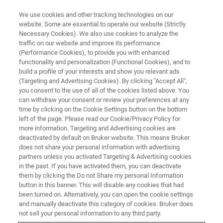
We use cookies and other tracking technologies on our
website. Some are essential to operate our website (Strictly
Necessary Cookies). We also use cookies to analyze the
traffic on our website and improve its performance
HALBLEITER & NANOTECHNOLOGIE
(Performance Cookies), to provide you with enhanced
Fortschrittlicher Speicher
functionality and personalization (Functional Cookies), and to
build a profile of your interests and show you relevant ads
(Targeting and Advertising Cookies). By clicking "Accept All",
you consent to the use of all of the cookies listed above. You
can withdraw your consent or review your preferences at any
time by clicking on the Cookie Settings button on the bottom
left of the page. Please read our Cookie/Privacy Policy for
more information. Targeting and Advertising cookies are
deactivated by default on Bruker website. This means Bruker
does not share your personal information with advertising
partners unless you activated Targeting & Advertising cookies
in the past. If you have activated them, you can deactivate
Fortschrittlicher Speicher
them by clicking the Do not Share my personal Information
button in this banner. This will disable any cookies that had
been turned on. Alternatively, you can open the cookie settings
and manually deactivate this category of cookies. Bruker does
Speicher in verschiedenen Varianten findet man
not sell your personal information to any third party.