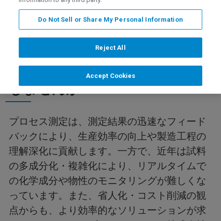
開催要項と参加登録
参加方法
詳細情報
Do Not Sell or Share My Personal Information
Reject All
測定を自動化・リアルタイム化
Accept Cookies
しませんか？
プロセス測定は、測定結果の迅速なフィード
バックにより、生産効率の向上や製造工程の
理解深化に貢献します。一方で、近年は試料
の多成分化・複雑化により、リアルタイムで
の化学成分や物性のモニタリングが難しくな
っています。また、省人化・コスト削減の観
点からも、より効率的なソリューションが求