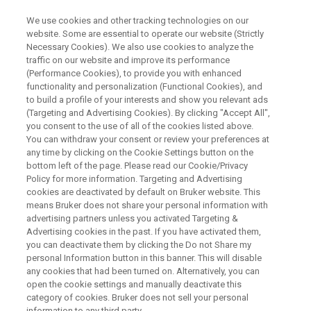
We use cookies and other tracking technologies on our
website. Some are essential to operate our website (Strictly
Necessary Cookies). We also use cookies to analyze the
traffic on our website and improve its performance
プロセス測定向けワークショッ
(Performance Cookies), to provide you with enhanced
functionality and personalization (Functional Cookies), and
プ
to build a profile of your interests and show you relevant ads
(Targeting and Advertising Cookies). By clicking "Accept All",
you consent to the use of all of the cookies listed above.
You can withdraw your consent or review your preferences at
any time by clicking on the Cookie Settings button on the
ブルカージャパン／エス・ティ・ジャパン共
bottom left of the page. Please read our Cookie/Privacy
Policy for more information. Targeting and Advertising
同開催
cookies are deactivated by default on Bruker website. This
means Bruker does not share your personal information with
2026年7月15日（水）
advertising partners unless you activated Targeting &
Advertising cookies in the past. If you have activated them,
you can deactivate them by clicking the Do not Share my
personal Information button in this banner. This will disable
any cookies that had been turned on. Alternatively, you can
open the cookie settings and manually deactivate this
category of cookies. Bruker does not sell your personal
information to any third party.