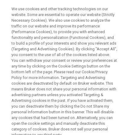
We use cookies and other tracking technologies on our
website. Some are essential to operate our website (Strictly
Necessary Cookies). We also use cookies to analyze the
traffic on our website and improve its performance
CONFERENCES & TRADESHOWS
(Performance Cookies), to provide you with enhanced
NMR-Benutzertagung 2026
functionality and personalization (Functional Cookies), and
to build a profile of your interests and show you relevant ads
(Targeting and Advertising Cookies). By clicking "Accept All",
you consent to the use of all of the cookies listed above.
10. - 11. November 2026
You can withdraw your consent or review your preferences at
any time by clicking on the Cookie Settings button on the
Ettlingen, Deutschland
bottom left of the page. Please read our Cookie/Privacy
Policy for more information. Targeting and Advertising
cookies are deactivated by default on Bruker website. This
means Bruker does not share your personal information with
HIER REGISTRIEREN
advertising partners unless you activated Targeting &
Advertising cookies in the past. If you have activated them,
you can deactivate them by clicking the Do not Share my
personal Information button in this banner. This will disable
any cookies that had been turned on. Alternatively, you can
open the cookie settings and manually deactivate this
category of cookies. Bruker does not sell your personal
information to any third party.