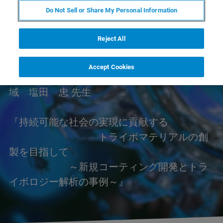
デンター
Do Not Sell or Share My Personal Information
日時：2025年7月15日（火） 13:00-16:30 会
場：ウインクあいち
Reject All
【特別講演】
Accept Cookies
岡山大学 学術研究院 環境生命自然科学学
域 塩田 忠 先生
『持続可能な社会の実現に貢献する
トライボマテリアルの創
製を目指して
～新規コーティング開発とトラ
イボロジー解析の事例～』