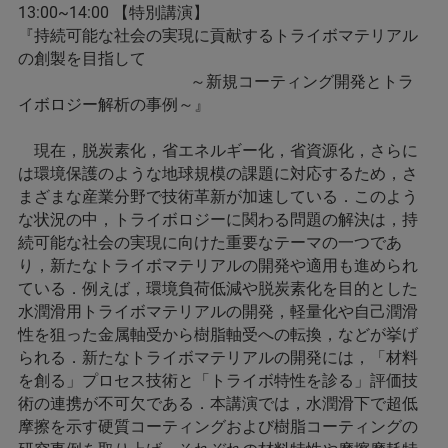
13:00~14:00 【特別講演】
『持続可能な社会の実現に貢献するトライボマテリアル
の創製を目指して
～新規コーティング開発とトラ
イボロジー解析の事例～』
現在，脱炭素化，省エネルギー化，省資源化，さらに
は環境保護のような地球規模の課題に対応するため，さ
まざまな産業分野で技術革新が加速している．このよう
な状況の中，トライボロジーに関わる問題の解決は，持
続可能な社会の実現に向けた重要なテーマの一つであ
り，新たなトライボマテリアルの開発や適用も進められ
ている．例えば，環境負荷低減や脱炭素化を目的とした
水潤滑用トライボマテリアルの開発，軽量化や自己潤滑
性を狙った金属軸受から樹脂軸受への転換，などが挙げ
られる．新たなトライボマテリアルの開発には，「材料
を創る」プロセス技術と「トライボ特性を診る」評価技
術の連携が不可欠である．本講演では，水潤滑下で超低
摩擦を示す硬質コーティングおよび樹脂コーティングの