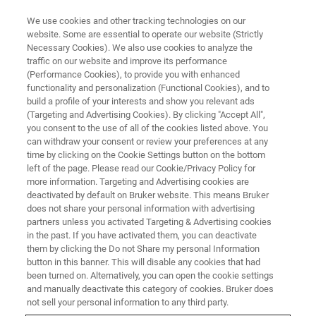
We use cookies and other tracking technologies on our
website. Some are essential to operate our website (Strictly
Necessary Cookies). We also use cookies to analyze the
traffic on our website and improve its performance
ワークショップ名古屋 2025 【7月15日】
(Performance Cookies), to provide you with enhanced
ナノスケール表面解析・材料評
functionality and personalization (Functional Cookies), and to
価ワークショップ2025【名古
build a profile of your interests and show you relevant ads
(Targeting and Advertising Cookies). By clicking "Accept All",
屋】
you consent to the use of all of the cookies listed above. You
can withdraw your consent or review your preferences at any
time by clicking on the Cookie Settings button on the bottom
left of the page. Please read our Cookie/Privacy Policy for
more information. Targeting and Advertising cookies are
deactivated by default on Bruker website. This means Bruker
ナノスケール表面解析・材料評価ワークショ
does not share your personal information with advertising
ップ2025【名古屋】
partners unless you activated Targeting & Advertising cookies
in the past. If you have activated them, you can deactivate
～岡山大学 塩田准教授による講演＋装置デモ
them by clicking the Do not Share my personal Information
で学ぶ実践的材料評価～
button in this banner. This will disable any cookies that had
been turned on. Alternatively, you can open the cookie settings
and manually deactivate this category of cookies. Bruker does
摩擦摩耗試験／白色干渉型顕微鏡／ナノイン
not sell your personal information to any third party.