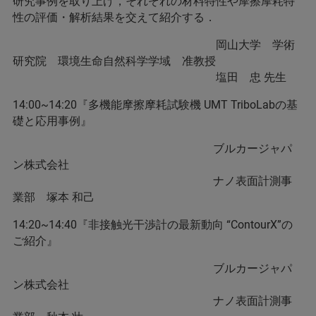
研究事例を取り上げ，それぞれの材料特性や摩擦摩耗特
性の評価・解析結果を交えて紹介する．
岡山大学 学術
研究院 環境生命自然科学学域 准教授
塩田 忠 先生
14:00~14:20『多機能摩擦摩耗試験機 UMT TriboLabの基
礎と応用事例』
ブルカージャパ
ン株式会社
ナノ表面計測事
業部 塚本 和己
14:20~14:40『非接触光干渉計の最新動向 “ContourX”の
ご紹介』
ブルカージャパ
ン株式会社
ナノ表面計測事