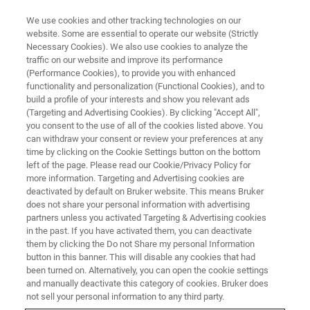
We use cookies and other tracking technologies on our
website. Some are essential to operate our website (Strictly
Necessary Cookies). We also use cookies to analyze the
traffic on our website and improve its performance
EVENT - CHINA
(Performance Cookies), to provide you with enhanced
中国化学会第十九届全国光化学
functionality and personalization (Functional Cookies), and to
学术讨论会
build a profile of your interests and show you relevant ads
(Targeting and Advertising Cookies). By clicking "Accept All",
you consent to the use of all of the cookies listed above. You
can withdraw your consent or review your preferences at any
time by clicking on the Cookie Settings button on the bottom
联系我们
left of the page. Please read our Cookie/Privacy Policy for
more information. Targeting and Advertising cookies are
deactivated by default on Bruker website. This means Bruker
does not share your personal information with advertising
partners unless you activated Targeting & Advertising cookies
in the past. If you have activated them, you can deactivate
them by clicking the Do not Share my personal Information
button in this banner. This will disable any cookies that had
been turned on. Alternatively, you can open the cookie settings
and manually deactivate this category of cookies. Bruker does
not sell your personal information to any third party.
会议简介