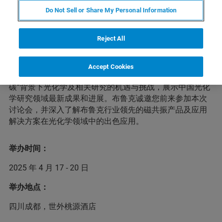
Do Not Sell or Share My Personal Information
本次中国化学会第十九届全国光化学学术讨论会将于2025
Reject All
年4月17-20日在四川成都举办，大会主题为“光化学助力绿
色低碳高质量发展”，为全国光化学及相关研究领域的学
者、专家、学生搭建学术讨论与交流的平台。会议将研讨
Accept Cookies
光化学及相关研究领域的前沿问题和未来趋势，关注“双
碳”背景下光化学及相关研究的机遇与挑战，展示中国光化
学研究领域最新成果和进展。布鲁克诚邀您前来参加本次
讨论会，并深入了解布鲁克行业领先的磁共振产品及应用
解决方案在光化学领域中的出色应用。
举办时间：
2025 年 4 月 17 - 20 日
举办地点：
四川成都，世外桃源酒店