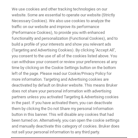
We use cookies and other tracking technologies on our
website. Some are essential to operate our website (Strictly
Necessary Cookies). We also use cookies to analyze the
traffic on our website and improve its performance
EVENT - CHINA
(Performance Cookies), to provide you with enhanced
中国化学会第十九届全国光化学
functionality and personalization (Functional Cookies), and to
学术讨论会
build a profile of your interests and show you relevant ads
(Targeting and Advertising Cookies). By clicking "Accept All",
you consent to the use of all of the cookies listed above. You
can withdraw your consent or review your preferences at any
time by clicking on the Cookie Settings button on the bottom
联系我们
left of the page. Please read our Cookie/Privacy Policy for
more information. Targeting and Advertising cookies are
deactivated by default on Bruker website. This means Bruker
does not share your personal information with advertising
partners unless you activated Targeting & Advertising cookies
in the past. If you have activated them, you can deactivate
them by clicking the Do not Share my personal Information
button in this banner. This will disable any cookies that had
been turned on. Alternatively, you can open the cookie settings
and manually deactivate this category of cookies. Bruker does
not sell your personal information to any third party.
会议简介