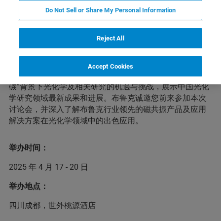
Do Not Sell or Share My Personal Information
本次中国化学会第十九届全国光化学学术讨论会将于2025
Reject All
年4月17-20日在四川成都举办，大会主题为“光化学助力绿
色低碳高质量发展”，为全国光化学及相关研究领域的学
者、专家、学生搭建学术讨论与交流的平台。会议将研讨
Accept Cookies
光化学及相关研究领域的前沿问题和未来趋势，关注“双
碳”背景下光化学及相关研究的机遇与挑战，展示中国光化
学研究领域最新成果和进展。布鲁克诚邀您前来参加本次
讨论会，并深入了解布鲁克行业领先的磁共振产品及应用
解决方案在光化学领域中的出色应用。
举办时间：
2025 年 4 月 17 - 20 日
举办地点：
四川成都，世外桃源酒店