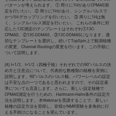
パターンが考えられます。 ① 周りに1HがありCPMAS測
定を行いたい。 ② 周りに1Hがあり、シングルパルスで
かつ1H-デカップリングを行いたい。 ③ 周りに1Hは無
く、シングルパルス測定を行いたい。 これらの条件に対
応した13C測定のテンプレートはそれぞれ①13C-
CPMAS、②13C-DDMAS、③13C-DDMASになります。適
切なテンプレートを選択し、続いてTopSpin上で観測核種
の変更、Channel Routingの変更を行います。この手順に
ついて説明します。
(4) I=1/2、I>1/2（四極子核）それぞれでの90°パルスの決
め方と注意点について、代表的な数種類の核種を実例に
説明します。90°パルスのパルス幅、パワーレベルの設定
は不安な点の一つであると思われますので、その設定基
準についても言及します。さらに、新しい設定核種で
CPMAS測定を行うための、Hartmann-Hahn条件の設定方
法を説明します。 本Webinarを受講することで、新しい
核種の設定方法を習得し、皆様がNMR実験を多角的に行
える手助けになることを望んでいます。