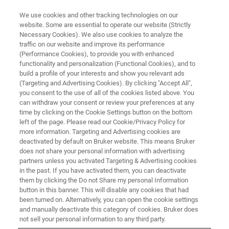
We use cookies and other tracking technologies on our
website. Some are essential to operate our website (Strictly
Necessary Cookies). We also use cookies to analyze the
traffic on our website and improve its performance
NUCLEAR MAGNETIC RESONANCE (NMR) WEBINAR
(Performance Cookies), to provide you with enhanced
固体NMRによる多核測定の設定
functionality and personalization (Functional Cookies), and to
build a profile of your interests and show you relevant ads
(Targeting and Advertising Cookies). By clicking "Accept All",
you consent to the use of all of the cookies listed above. You
機能性材料に代表される、これまでの材料に
can withdraw your consent or review your preferences at any
は無い新しい付加価値を持つ材料には、有
time by clicking on the Cookie Settings button on the bottom
left of the page. Please read our Cookie/Privacy Policy for
機、無機の垣根を越えた様々な元素（核種）
more information. Targeting and Advertising cookies are
が含まれていることがあります。多岐にわた
deactivated by default on Bruker website. This means Bruker
does not share your personal information with advertising
る核種を観測できるNMRは、このような材料
partners unless you activated Targeting & Advertising cookies
in the past. If you have activated them, you can deactivate
の構造解析に非常に有効な手段といえます。
them by clicking the Do not Share my personal Information
本Webinarでは、固体NMRによる多核を用い
button in this banner. This will disable any cookies that had
been turned on. Alternatively, you can open the cookie settings
た研究を進める上で、自ら新しい核種の設定
and manually deactivate this category of cookies. Bruker does
をストレスなく行うことができることを目標
not sell your personal information to any third party.