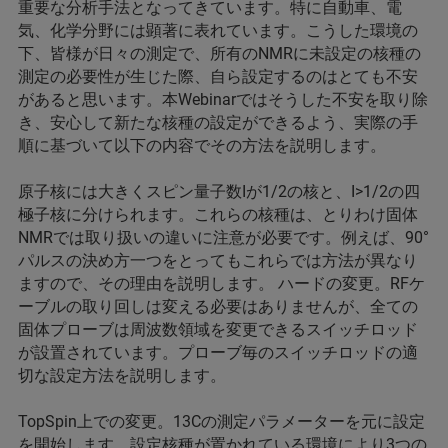
重要な分析手法となってきています。特に自動車、電
気、化学分野には顕著に表れています。こうした環境の
下、皆様が日々の測定で、所有のNMRに未設定の核種の
測定の必要性が生じた際、自ら設定するのはとても不安
があると思います。本Webinarではそうした不安を取り除
き、安心して新たな核種の設定ができるよう、実際の手
順に基づいて以下の内容でその方法を説明します。
原子核には大きくスピン量子数Iが1/2の核と、I>1/2の四
極子核に分けられます。これらの核種は、とりわけ固体
NMRでは取り扱いの違いに注意が必要です。例えば、90°
パルスの決め方一つをとってもこれらでは方法が異なり
ますので、その理由を説明します。 ハードの変更。RFケ
ーブルの取り回しは変える必要はありませんが、全ての
固体プローブは周波数領域を変更できるスイッチロッド
が設置されています。プローブ毎のスイッチロッドの適
切な設定方法を説明します。
TopSpin上での変更。13Cの測定パラメーターを元に設定
を開始します。設定核種が置かれている環境により3つの