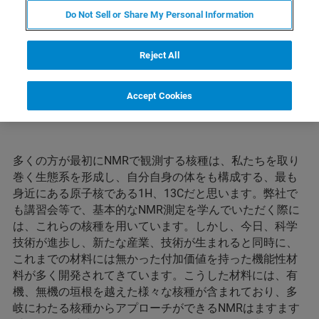
とし、その手順等を説明します。
Do Not Sell or Share My Personal Information
Reject All
Accept Cookies
多くの方が最初にNMRで観測する核種は、私たちを取り
巻く生態系を形成し、自分自身の体をも構成する、最も
身近にある原子核である1H、13Cだと思います。弊社で
も講習会等で、基本的なNMR測定を学んでいただく際に
は、これらの核種を用いています。しかし、今日、科学
技術が進歩し、新たな産業、技術が生まれると同時に、
これまでの材料には無かった付加価値を持った機能性材
料が多く開発されてきています。こうした材料には、有
機、無機の垣根を越えた様々な核種が含まれており、多
岐にわたる核種からアプローチができるNMRはますます