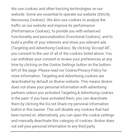
We use cookies and other tracking technologies on our
website. Some are essential to operate our website (Strictly
Necessary Cookies). We also use cookies to analyze the
traffic on our website and improve its performance
NUCLEAR MAGNETIC RESONANCE (NMR) WEBINAR
(Performance Cookies), to provide you with enhanced
Bruker FUSION-SV: 完全整合
functionality and personalization (Functional Cookies), and to
HRAM-MS和NMR数据实现无与
build a profile of your interests and show you relevant ads
(Targeting and Advertising Cookies). By clicking "Accept All",
伦比的分子结构验证软件
you consent to the use of all of the cookies listed above. You
can withdraw your consent or review your preferences at any
time by clicking on the Cookie Settings button on the bottom
left of the page. Please read our Cookie/Privacy Policy for
用于快速自动结构验证的Bruker FUSION-SV软
more information. Targeting and Advertising cookies are
deactivated by default on Bruker website. This means Bruker
件新方案可以让科研工作者轻而易举的将
does not share your personal information with advertising
HRAM-MS和NMR补充数据整合起来。基于对
partners unless you activated Targeting & Advertising cookies
in the past. If you have activated them, you can deactivate
人类复杂逻辑的模拟，FUSION-SV开发的自动
them by clicking the Do not Share my personal Information
解析1H谱，13C谱，HSQC和HMBC谱的独特算
button in this banner. This will disable any cookies that had
been turned on. Alternatively, you can open the cookie settings
法，确保了结构解析的高准确性。
and manually deactivate this category of cookies. Bruker does
not sell your personal information to any third party.