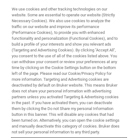
We use cookies and other tracking technologies on our
website. Some are essential to operate our website (Strictly
Necessary Cookies). We also use cookies to analyze the
traffic on our website and improve its performance
NUCLEAR MAGNETIC RESONANCE (NMR) WEBINAR
(Performance Cookies), to provide you with enhanced
Bruker FUSION-SV: 完全整合
functionality and personalization (Functional Cookies), and to
HRAM-MS和NMR数据实现无与
build a profile of your interests and show you relevant ads
(Targeting and Advertising Cookies). By clicking "Accept All",
伦比的分子结构验证软件
you consent to the use of all of the cookies listed above. You
can withdraw your consent or review your preferences at any
time by clicking on the Cookie Settings button on the bottom
left of the page. Please read our Cookie/Privacy Policy for
用于快速自动结构验证的Bruker FUSION-SV软
more information. Targeting and Advertising cookies are
deactivated by default on Bruker website. This means Bruker
件新方案可以让科研工作者轻而易举的将
does not share your personal information with advertising
HRAM-MS和NMR补充数据整合起来。基于对
partners unless you activated Targeting & Advertising cookies
in the past. If you have activated them, you can deactivate
人类复杂逻辑的模拟，FUSION-SV开发的自动
them by clicking the Do not Share my personal Information
解析1H谱，13C谱，HSQC和HMBC谱的独特算
button in this banner. This will disable any cookies that had
been turned on. Alternatively, you can open the cookie settings
法，确保了结构解析的高准确性。
and manually deactivate this category of cookies. Bruker does
not sell your personal information to any third party.