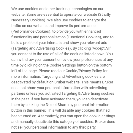
We use cookies and other tracking technologies on our
website. Some are essential to operate our website (Strictly
Necessary Cookies). We also use cookies to analyze the
traffic on our website and improve its performance
Bruker Corporation 소개
(Performance Cookies), to provide you with enhanced
functionality and personalization (Functional Cookies), and to
build a profile of your interests and show you relevant ads
(Targeting and Advertising Cookies). By clicking "Accept All",
Bruker의 차별화된 고부가가치의 생명 과학 연
you consent to the use of all of the cookies listed above. You
can withdraw your consent or review your preferences at any
구 및 진단 솔루션은 과학자들이 획기적인 발견
time by clicking on the Cookie Settings button on the bottom
과 인간의 삶을 증진시키는 새로운 응용 프로그
left of the page. Please read our Cookie/Privacy Policy for
more information. Targeting and Advertising cookies are
램을 개발할 수 있게 해줍니다.
deactivated by default on Bruker website. This means Bruker
does not share your personal information with advertising
partners unless you activated Targeting & Advertising cookies
in the past. If you have activated them, you can deactivate
INVESTOR RELATIONS
them by clicking the Do not Share my personal Information
button in this banner. This will disable any cookies that had
been turned on. Alternatively, you can open the cookie settings
SUSTAINABILTY
and manually deactivate this category of cookies. Bruker does
not sell your personal information to any third party.